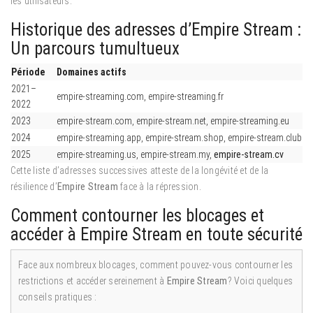
les utilisateurs.
Historique des adresses d’Empire Stream :
Un parcours tumultueux
Période
Domaines actifs
2021–
empire-streaming.com, empire-streaming.fr
2022
2023
empire-stream.com, empire-stream.net, empire-streaming.eu
2024
empire-streaming.app, empire-stream.shop, empire-stream.club
2025
empire-streaming.us, empire-stream.my,
empire-stream.cv
Cette liste d’adresses successives atteste de la longévité et de la
résilience d’
Empire Stream
face à la répression.
Comment contourner les blocages et
accéder à Empire Stream en toute sécurité
Face aux nombreux blocages, comment pouvez-vous contourner les
restrictions et accéder sereinement à
Empire Stream
? Voici quelques
conseils pratiques :