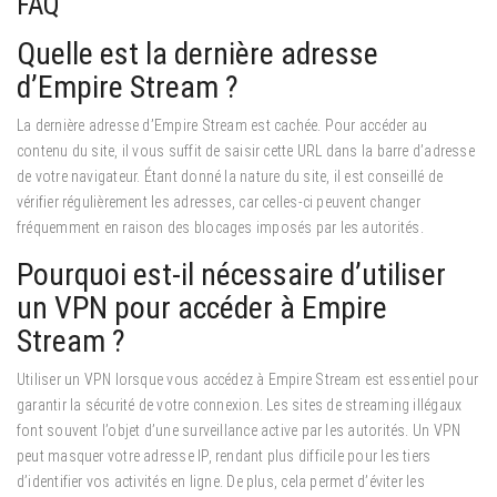
FAQ
Quelle est la dernière adresse
d’Empire Stream ?
La dernière adresse d’Empire Stream est cachée. Pour accéder au
contenu du site, il vous suffit de saisir cette URL dans la barre d’adresse
de votre navigateur. Étant donné la nature du site, il est conseillé de
vérifier régulièrement les adresses, car celles-ci peuvent changer
fréquemment en raison des blocages imposés par les autorités.
Pourquoi est-il nécessaire d’utiliser
un VPN pour accéder à Empire
Stream ?
Utiliser un VPN lorsque vous accédez à Empire Stream est essentiel pour
garantir la sécurité de votre connexion.
Les sites de streaming illégaux
font souvent l’objet d’une surveillance active par les autorités. Un VPN
peut masquer votre adresse IP, rendant plus difficile pour les tiers
d’identifier vos activités en ligne. De plus, cela permet d’éviter les