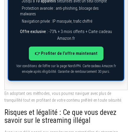
Jusqu’à
10 appareils
sécurisés avec un seul compte
Protection avancée : anti-phishing, blocage des
malwares
Navigation privée : IP masquée, trafic chiffré
Offre exclusive :
-73% + 3 mois offerts + Carte cadeau
Amazon.fr
👉 Profiter de l’offre maintenant
Voir conditions de l’offre sur la page NordVPN. Carte cadeau Amazon.fr
envoyée après éligibilité. Garantie de remboursement 30 jours.
En adoptant ces méthodes, vous pourrez naviguer avec plus de
tranquillité tout en profitant de votre contenu préféré en toute sécurité.
Risques et légalité : Ce que vous devez
savoir sur le streaming illégal