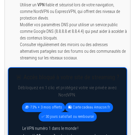
Utiliser un
VPN
fiable et sécurisé lors de votre navigation,
comme NordVPN ou ExpressVPN, qui offrent des niveaux de
protection élevés.
Modifier vos paramètres DNS pour utiliser un service public
comme Google DNS (8.8.8.8 et 8.8.4.4) qui peut aider à accéder à
des contenus bloqués.
Consulter régulièrement des miroirs ou des adresses
alternatives partagées sur des forums ou des communautés de
streaming sur les réseaux sociaux.
🚨 Accès bloqué à votre site de streaming ?
Débloquez en 1 clic et protégez votre vie privée avec
NordVPN.
🎁 -73% + 3 mois offerts
🛍️ Carte cadeau Amazon.fr
✅ 30 jours satisfait ou remboursé
Le VPN numéro 1 dans le monde !