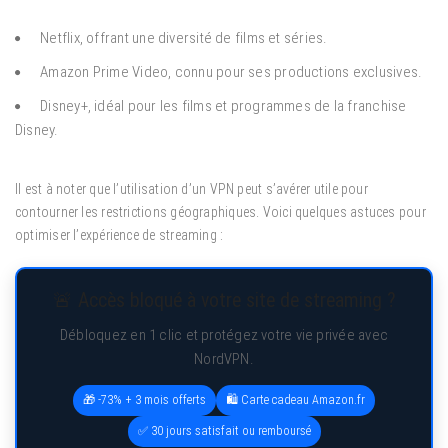
Netflix, offrant une diversité de films et séries.
Amazon Prime Video, connu pour ses productions exclusives.
Disney+, idéal pour les films et programmes de la franchise
Disney.
Il est à noter que l’utilisation d’un VPN peut s’avérer utile pour
contourner les restrictions géographiques. Voici quelques astuces pour
optimiser l’expérience de streaming :
🚨 Accès bloqué à votre site de streaming ?
Débloquez en 1 clic et protégez votre vie privée avec
NordVPN.
🎁 -73% + 3 mois offerts
🛍️ Carte cadeau Amazon.fr
✅ 30 jours satisfait ou remboursé