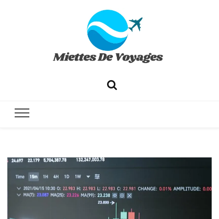
✔ Voyages ✔ Séjours ✔ Tourisme