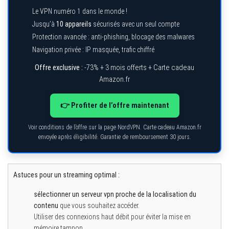
Le VPN numéro 1 dans le monde !
Jusqu’à
10 appareils
sécurisés avec un seul compte
Protection avancée : anti-phishing, blocage des malwares
Navigation privée : IP masquée, trafic chiffré
Offre exclusive :
-73% + 3 mois offerts + Carte cadeau
Amazon.fr
👉 Profiter de l’offre maintenant
Voir conditions de l’offre sur la page NordVPN. Carte cadeau Amazon.fr
envoyée après éligibilité. Garantie de remboursement 30 jours.
Astuces pour un streaming optimal :
sélectionner un serveur vpn proche de la localisation du
contenu
que vous souhaitez accéder.
Utiliser des connexions haut débit pour éviter la mise en
mémoire tampon.