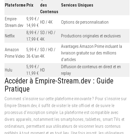
Plateforme
Prix
des
Services Uniques
Contenus
Empire-
9,99 € /
HD / 4K
Options de personnalisation
Stream.dev
14,99 €
8,99 € /
SD / HD /
Netflix
Productions originales et exclusives
17,99 €
4K
Avantages Amazon Prime incluant la
Amazon
5,99 € /
SD / HD /
livraison gratuite sur des millions
Prime Video
36 €/an
4K
d’articles
5,99 € /
Diffusion de contenus en direct et en
Hulu
HD
11,99 €
replay
Accéder à Empire-Stream.dev : Guide
Pratique
Comment s’inscrire sur cette plateforme innovante ? Pour s’inscrire sur
Empire-Stream.dev, il suffit de visiter le site officiel et de suivre le
processus d’inscription simple. La plateforme est compatible avec
divers appareils, notamment les smartphones, tablettes, smart TVs et
ordinateurs, permettant aux utilisateurs de visionner leurs contenus
préférés à tout moment et en tout lieu. Une fois inscrit, les utilisateurs