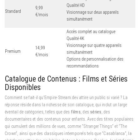
Qualité HD
9,99
Standard
Visionnage sur deux appareils
€/mois
simultanément
Accès complet au catalogue
Qualité 4K
Visionnage sur quatre appareils
14,99
Premium
simultanément
€/mois
Options de personnalisation des
recommandations
Catalogue de Contenus : Films et Séries
Disponibles
Comment se fait-il qu’Empire-Stream.dev attire un public si varié ? La
réponse réside dans la richesse de son catalogue, qui inclut un large
éventail de catégories, telles que des
films
, des
séries
, des
documentaires et des contenus pour enfants. Avec des titres populaires
qui cumulent des millions de vues, comme “Stranger Things” et “The
Crown”, ainsi que des classiques intemporels tels que “Casablanca”, la