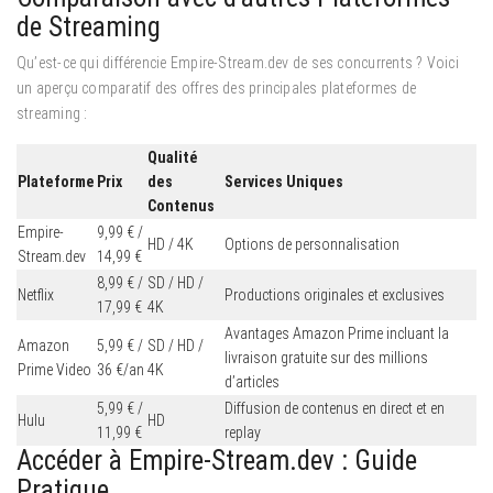
de Streaming
Qu’est-ce qui différencie Empire-Stream.dev de ses concurrents ? Voici
un aperçu comparatif des offres des principales plateformes de
streaming :
Qualité
Plateforme
Prix
des
Services Uniques
Contenus
Empire-
9,99 € /
HD / 4K
Options de personnalisation
Stream.dev
14,99 €
8,99 € /
SD / HD /
Netflix
Productions originales et exclusives
17,99 €
4K
Avantages Amazon Prime incluant la
Amazon
5,99 € /
SD / HD /
livraison gratuite sur des millions
Prime Video
36 €/an
4K
d’articles
5,99 € /
Diffusion de contenus en direct et en
Hulu
HD
11,99 €
replay
Accéder à Empire-Stream.dev : Guide
Pratique