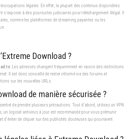
occupations légales. En effet, la plupart des contenus disponibles
t s’exposer à des poursuites judiciaires pour téléchargement illégal. Il
gales, comme les plateformes de streaming payantes ou les
ue.
 d’Extreme Download ?
ad.to
. Les adresses changent fréquemment en raison des restrictions
net. Il est donc conseillé de rester informé via des forums et
tions sur les nouvelles URLs.
wnload de manière sécurisée ?
sentiel de prendre plusieurs précautions. Tout d’abord, utilisez un VPN
us, un logiciel antivirus à jour est recommandé pour vous prémunir
 et d’éviter de cliquer sur des publicités douteuses qui pourraient