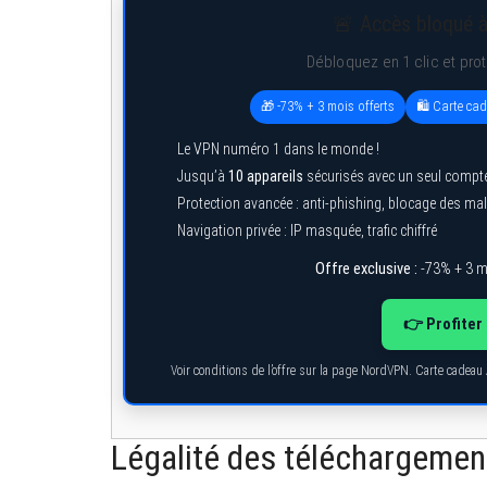
🚨 Accès bloqué à
Débloquez en 1 clic et pro
🎁 -73% + 3 mois offerts
🛍️ Carte ca
Le VPN numéro 1 dans le monde !
Jusqu’à
10 appareils
sécurisés avec un seul compt
Protection avancée : anti-phishing, blocage des ma
Navigation privée : IP masquée, trafic chiffré
Offre exclusive :
-73% + 3 m
👉 Profiter 
Voir conditions de l’offre sur la page NordVPN. Carte cadeau
Légalité des téléchargeme