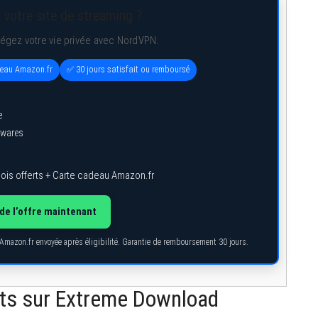
 votre site de streaming ?
tégez votre vie privée avec NordVPN.
deau Amazon.fr
✅ 30 jours satisfait ou remboursé
e
lwares
ois offerts + Carte cadeau Amazon.fr
de l’offre maintenant
 Amazon.fr envoyée après éligibilité. Garantie de remboursement 30 jours.
nts sur Extreme Download