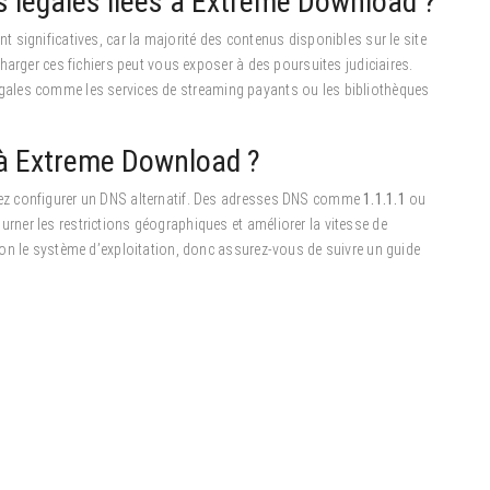
s légales liées à Extreme Download ?
significatives, car la majorité des contenus disponibles sur le site
harger ces fichiers peut vous exposer à des poursuites judiciaires.
s légales comme les services de streaming payants ou les bibliothèques
 à Extreme Download ?
ez configurer un DNS alternatif. Des adresses DNS comme
1.1.1.1
ou
er les restrictions géographiques et améliorer la vitesse de
on le système d’exploitation, donc assurez-vous de suivre un guide