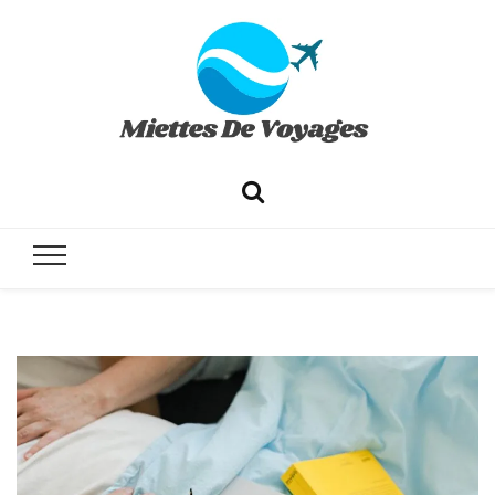
✔ Voyages ✔ Séjours ✔ Tourisme