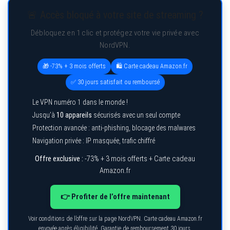
🚨 Accès bloqué à votre site de streaming ?
Débloquez en 1 clic et protégez votre vie privée avec
NordVPN.
🎁 -73% + 3 mois offerts
🛍️ Carte cadeau Amazon.fr
✅ 30 jours satisfait ou remboursé
Le VPN numéro 1 dans le monde !
Jusqu’à
10 appareils
sécurisés avec un seul compte
Protection avancée : anti-phishing, blocage des malwares
Navigation privée : IP masquée, trafic chiffré
Offre exclusive :
-73% + 3 mois offerts + Carte cadeau
Amazon.fr
👉 Profiter de l’offre maintenant
Voir conditions de l’offre sur la page NordVPN. Carte cadeau Amazon.fr
envoyée après éligibilité. Garantie de remboursement 30 jours.