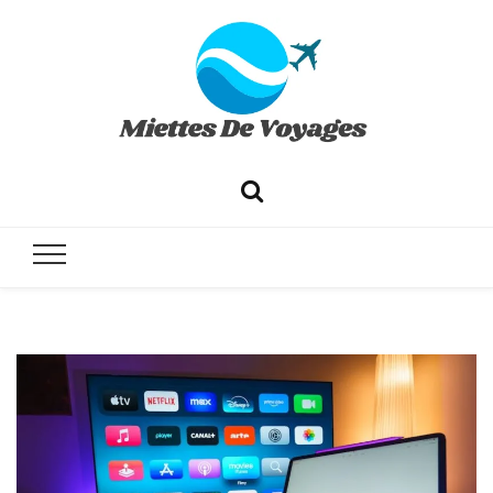
✔ Voyages ✔ Séjours ✔ Tourisme