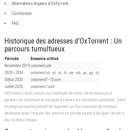
Alternatives légales à OxTorrent
Conclusion
FAQ
Historique des adresses d’OxTorrent : Un
parcours tumultueux
Période
Domaine utilisé
Novembre 2019
oxtorrent.site
2020–2024
oxtorrent.nz
,
.cc
,
.io
,
.tv
,
.pe
,
.vip
,
.ac
,
.gy
,
.cz
Début 2025
oxtorrent[1–7].com
Juillet 2025
oxtorrent7.com
OxTorrent a donc utilisé une multitude de noms de domaine pour
garantir sa continuité et naviguer à travers les obstacles juridiques. Cette
stratégie proactive permet de maintenir un flux constant de visiteurs,
atténuant ainsi l’impact des actions en justice visant à bloquer l’accès à
leur contenu réseau.