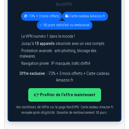
NordVPN.
🎁 -73% + 3 mois offerts
🛍️ Carte cadeau Amazon.fr
✅ 30 jours satisfait ou remboursé
Le VPN numéro 1 dans le monde !
Jusqu’à
10 appareils
sécurisés avec un seul compte
Protection avancée : anti-phishing, blocage des
malwares
Navigation privée : IP masquée, trafic chiffré
Offre exclusive :
-73% + 3 mois offerts + Carte cadeau
Amazon.fr
👉 Profiter de l’offre maintenant
Voir conditions de l’offre sur la page NordVPN. Carte cadeau Amazon.fr
envoyée après éligibilité. Garantie de remboursement 30 jours.