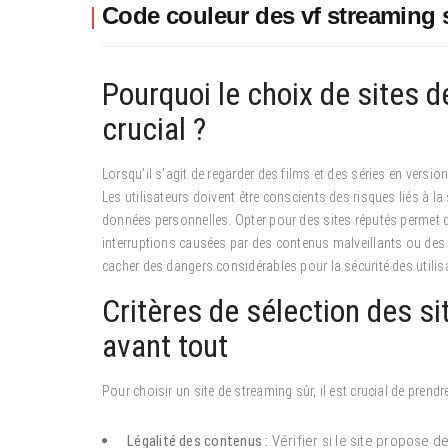
Code couleur des vf streaming si
Pourquoi le choix de sites d
crucial ?
Lorsqu’il s’agit de regarder des films et des séries en version
Les utilisateurs doivent être conscients des risques liés à la 
données personnelles. Opter pour des sites réputés permet de
interruptions causées par des contenus malveillants ou des p
cacher des dangers considérables pour la sécurité des utilis
Critères de sélection des si
avant tout
Pour choisir un site de streaming sûr, il est crucial de prendr
Légalité des contenus :
Vérifier si le site propose d