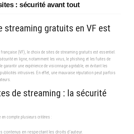
tes : sécurité avant tout
e streaming gratuits en VF est
 française (VF), le choix de sites de streaming gratuits est essentiel.
sécurité en ligne, notamment les virus, le phishing et les fuites de
 garantir une expérience de visionnage agréable, en évitant les
ublicités intrusives. En effet, une mauvaise réputation peut parfois
ateurs.
tes de streaming : la sécurité
e en compte plusieurs critères :
es contenus en respectant les droits d’auteur.