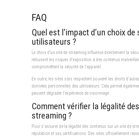
FAQ
Quel est l’impact d’un choix de 
utilisateurs ?
Le choix d’un site de streaming influence directement la sécur
réduisent les risques d’exposition à des contenus malveillant
compromettent la sécurité de l’appareil.
En outre, les sites sûrs respectent souvent les droits d’aute
données personnelles des utilisateurs. Cela permet également 
peuvent dégrader l’expérience de visionnage.
Comment vérifier la légalité de
streaming ?
Pour s’assurer de la légalité des contenus sur un site de str
réputation et ses certifications. Des sites officiellement r