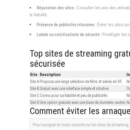
Réputation des sites :
Consulter les avis des utilis
la fiabilité.
Présence de publicités intrusives :
Éviter les sites su
Labels ou certifications de sécurité :
Privilégier les 
Top sites de streaming gratu
sécurisée
Site
Description
I
Site A
Propose une large sélection de films et séries en VF.
N
Site B
Gratuit avec une interface simple et intuitive.
O
Site C
Connu pour sa fiabilité et peu de publicités.
N
Site D
Une option gratuite avec une base de données vastes.
N
Comment éviter les arnaques
Pour naviguer en toute sécurité sur les sites de streaming