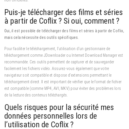
non officielles.
Puis-je télécharger des films et séries
à partir de Coflix ? Si oui, comment ?
Oui, il est possible de télécharger des films et séries à partir de Coflix,
mais cela nécessite des outils spécifiques.
Pour faciliter le téléchargement, l’utilisation d’un gestionnaire de
téléchargement comme JDownloader ou Internet Download Manager est
recommandée. Ces outils permettent de capturer et de sauvegarder
facilement les fichiers vidéo. Assurez-vous également que votre
navigateur soit compatible et dispose d’extensions permettant le
téléchargement direct. Il est important de vérifier que le format de fichier
est compatible (comme MP4, AVI, MKV) pour éviter des problèmes lors
de la lecture des contenus téléchargés.
Quels risques pour la sécurité mes
données personnelles lors de
l’utilisation de Coflix ?