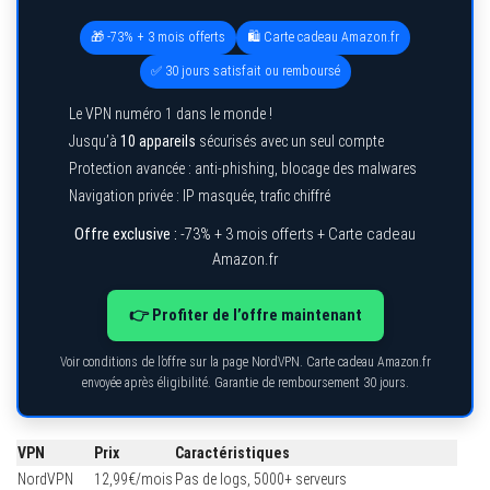
🎁 -73% + 3 mois offerts
🛍️ Carte cadeau Amazon.fr
✅ 30 jours satisfait ou remboursé
Le VPN numéro 1 dans le monde !
Jusqu’à
10 appareils
sécurisés avec un seul compte
Protection avancée : anti-phishing, blocage des malwares
Navigation privée : IP masquée, trafic chiffré
Offre exclusive :
-73% + 3 mois offerts + Carte cadeau
Amazon.fr
👉 Profiter de l’offre maintenant
Voir conditions de l’offre sur la page NordVPN. Carte cadeau Amazon.fr
envoyée après éligibilité. Garantie de remboursement 30 jours.
VPN
Prix
Caractéristiques
NordVPN
12,99€/mois
Pas de logs, 5000+ serveurs