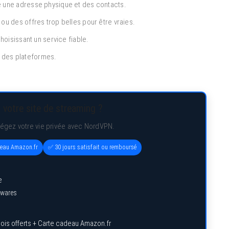
 une adresse physique et des contacts.
ou des offres trop belles pour être vraies.
hoisissant un service fiable.
té des plateformes.
 votre site de streaming ?
tégez votre vie privée avec NordVPN.
deau Amazon.fr
✅ 30 jours satisfait ou remboursé
e
lwares
ois offerts + Carte cadeau Amazon.fr