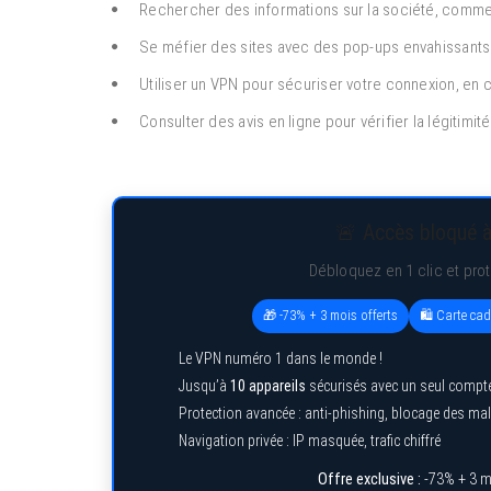
Rechercher des informations sur la société, comme
Se méfier des sites avec des pop-ups envahissants 
Utiliser un VPN pour sécuriser votre connexion, en c
Consulter des avis en ligne pour vérifier la légitimi
🚨 Accès bloqué à
Débloquez en 1 clic et pro
🎁 -73% + 3 mois offerts
🛍️ Carte ca
Le VPN numéro 1 dans le monde !
Jusqu’à
10 appareils
sécurisés avec un seul compt
Protection avancée : anti-phishing, blocage des ma
Navigation privée : IP masquée, trafic chiffré
Offre exclusive :
-73% + 3 m