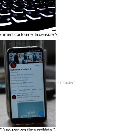
ment contourner la censure ?
STREAMING
Où trouver vos films préférés ?