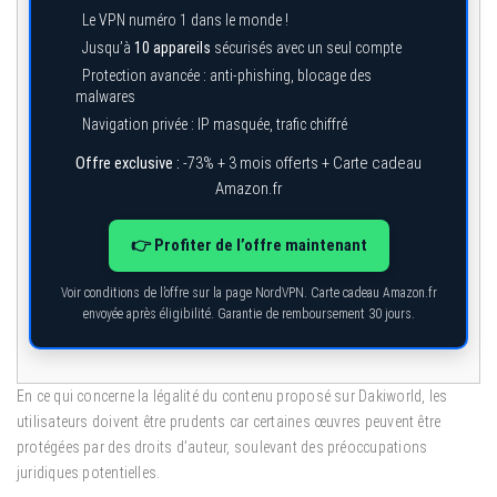
Le VPN numéro 1 dans le monde !
Jusqu’à
10 appareils
sécurisés avec un seul compte
Protection avancée : anti-phishing, blocage des
malwares
Navigation privée : IP masquée, trafic chiffré
Offre exclusive :
-73% + 3 mois offerts + Carte cadeau
Amazon.fr
👉 Profiter de l’offre maintenant
Voir conditions de l’offre sur la page NordVPN. Carte cadeau Amazon.fr
envoyée après éligibilité. Garantie de remboursement 30 jours.
En ce qui concerne la légalité du contenu proposé sur Dakiworld, les
utilisateurs doivent être prudents car certaines œuvres peuvent être
protégées par des droits d’auteur, soulevant des préoccupations
juridiques potentielles.