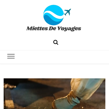
✔ Voyages ✔ Séjours ✔ Tourisme