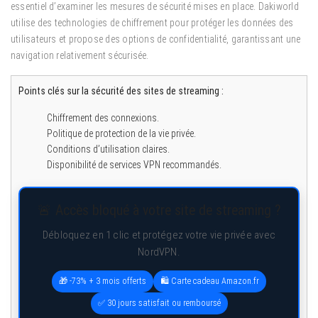
essentiel d’examiner les mesures de sécurité mises en place. Dakiworld
utilise des technologies de chiffrement pour protéger les données des
utilisateurs et propose des options de confidentialité, garantissant une
navigation relativement sécurisée.
Points clés sur la sécurité des sites de streaming :
Chiffrement des connexions.
Politique de protection de la vie privée.
Conditions d’utilisation claires.
Disponibilité de services VPN recommandés.
🚨 Accès bloqué à votre site de streaming ?
Débloquez en 1 clic et protégez votre vie privée avec
NordVPN.
🎁 -73% + 3 mois offerts
🛍️ Carte cadeau Amazon.fr
✅ 30 jours satisfait ou remboursé