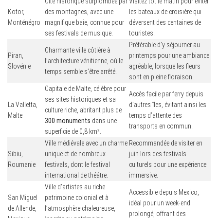
Cité historique surplombée par
Visitez tôt le matin pour éviter
Kotor,
des montagnes, avec une
les bateaux de croisière qui
Monténégro
magnifique baie, connue pour
déversent des centaines de
ses festivals de musique.
touristes.
Préférable d’y séjourner au
Charmante ville côtière à
Piran,
printemps pour une ambiance
l’architecture vénitienne, où le
Slovénie
agréable, lorsque les fleurs
temps semble s’être arrêté.
sont en pleine floraison.
Capitale de Malte, célèbre pour
Accès facile par ferry depuis
ses sites historiques et sa
La Valletta,
d’autres îles, évitant ainsi les
culture riche, abritant plus de
Malte
temps d’attente des
300 monuments
dans une
transports en commun.
superficie de 0,8 km².
Ville médiévale avec un charme
Recommandée de visiter en
Sibiu,
unique et de nombreux
juin lors des festivals
Roumanie
festivals, dont le festival
culturels pour une expérience
international de théâtre.
immersive.
Ville d’artistes au riche
Accessible depuis Mexico,
San Miguel
patrimoine colonial et à
idéal pour un week-end
de Allende,
l’atmosphère chaleureuse,
prolongé, offrant des