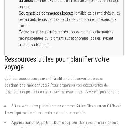
durables
comme le vélo ou le train et évitez le plastique à usage
unique.
Soutenez les commerces locaux :
privilégiez les marchés et les
restaurants tenus par des habitants pour soutenir l’économie
locale.
Évitez les sites surfréquentés :
optez pour des alternatives
moins connues qui profitent aux économies locales, évitant
ainsi le surtourisme.
Ressources utiles pour planifier votre
voyage
Quelles ressources peuvent faciliter la découverte de ces
destinations méconnues ?
Pour organiser vos découvertes de
destinations peu connues, plusieurs ressources s’avèrent précieuses :
Sites web :
des plateformes comme
Atlas Obscura
ou
Offbeat
Travel
qui mettent en lumière des lieux cachés.
Applications :
Mapstr
et
Komoot
pour des recommandations