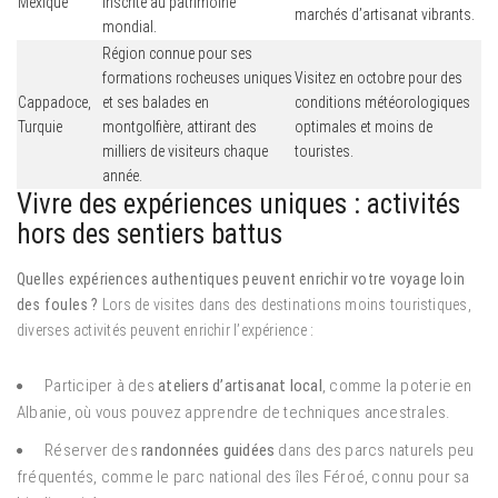
Mexique
inscrite au patrimoine
marchés d’artisanat vibrants.
mondial.
Région connue pour ses
formations rocheuses uniques
Visitez en octobre pour des
Cappadoce,
et ses balades en
conditions météorologiques
Turquie
montgolfière, attirant des
optimales et moins de
milliers de visiteurs chaque
touristes.
année.
Vivre des expériences uniques : activités
hors des sentiers battus
Quelles expériences authentiques peuvent enrichir votre voyage loin
des foules ?
Lors de visites dans des destinations moins touristiques,
diverses activités peuvent enrichir l’expérience :
Participer à des
ateliers d’artisanat local
, comme la poterie en
Albanie, où vous pouvez apprendre de techniques ancestrales.
Réserver des
randonnées guidées
dans des parcs naturels peu
fréquentés, comme le parc national des îles Féroé, connu pour sa