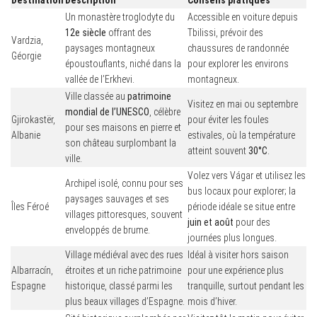
Destination
Description
Conseils pratiques
Un monastère troglodyte du
Accessible en voiture depuis
12e siècle
offrant des
Tbilissi, prévoir des
Vardzia,
paysages montagneux
chaussures de randonnée
Géorgie
époustouflants, niché dans la
pour explorer les environs
vallée de l’Erkhevi.
montagneux.
Ville classée au
patrimoine
Visitez en mai ou septembre
mondial de l’UNESCO
, célèbre
Gjirokastër,
pour éviter les foules
pour ses maisons en pierre et
Albanie
estivales, où la température
son château surplombant la
atteint souvent
30°C
.
ville.
Volez vers Vágar et utilisez les
Archipel isolé, connu pour ses
bus locaux pour explorer; la
paysages sauvages et ses
Îles Féroé
période idéale se situe entre
villages pittoresques, souvent
juin et août
pour des
enveloppés de brume.
journées plus longues.
Village médiéval avec des rues
Idéal à visiter hors saison
Albarracín,
étroites et un riche patrimoine
pour une expérience plus
Espagne
historique, classé parmi les
tranquille, surtout pendant les
plus beaux villages d’Espagne.
mois d’hiver.