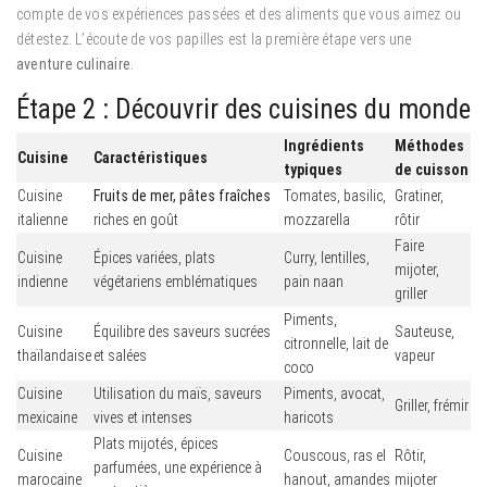
compte de vos expériences passées et des aliments que vous aimez ou
détestez. L’écoute de vos papilles est la première étape vers une
aventure culinaire
.
Étape 2 : Découvrir des cuisines du monde
Ingrédients
Méthodes
Cuisine
Caractéristiques
typiques
de cuisson
Cuisine
Fruits de mer, pâtes fraîches
Tomates, basilic,
Gratiner,
italienne
riches en goût
mozzarella
rôtir
Faire
Cuisine
Épices variées, plats
Curry, lentilles,
mijoter,
indienne
végétariens emblématiques
pain naan
griller
Piments,
Cuisine
Équilibre des saveurs sucrées
Sauteuse,
citronnelle, lait de
thaïlandaise
et salées
vapeur
coco
Cuisine
Utilisation du maïs, saveurs
Piments, avocat,
Griller, frémir
mexicaine
vives et intenses
haricots
Plats mijotés, épices
Cuisine
Couscous, ras el
Rôtir,
parfumées, une expérience à
marocaine
hanout, amandes
mijoter