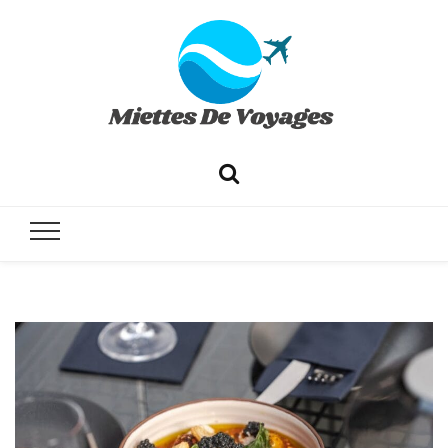
✔ Voyages ✔ Séjours ✔ Tourisme