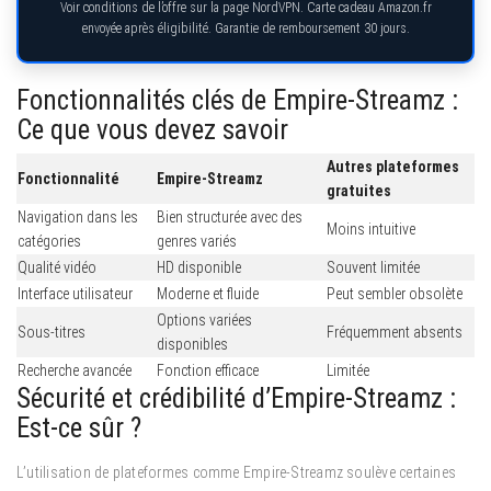
Voir conditions de l’offre sur la page NordVPN. Carte cadeau Amazon.fr
envoyée après éligibilité. Garantie de remboursement 30 jours.
Fonctionnalités clés de Empire-Streamz :
Ce que vous devez savoir
Autres plateformes
Fonctionnalité
Empire-Streamz
gratuites
Navigation dans les
Bien structurée avec des
Moins intuitive
catégories
genres variés
Qualité vidéo
HD disponible
Souvent limitée
Interface utilisateur
Moderne et fluide
Peut sembler obsolète
Options variées
Sous-titres
Fréquemment absents
disponibles
Recherche avancée
Fonction efficace
Limitée
Sécurité et crédibilité d’Empire-Streamz :
Est-ce sûr ?
L’utilisation de plateformes comme Empire-Streamz soulève certaines