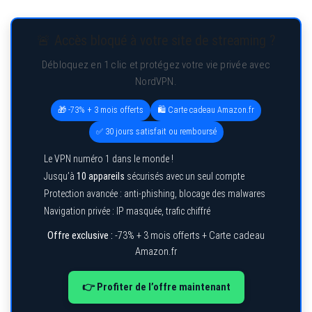
🚨 Accès bloqué à votre site de streaming ?
Débloquez en 1 clic et protégez votre vie privée avec
NordVPN.
🎁 -73% + 3 mois offerts
🛍️ Carte cadeau Amazon.fr
✅ 30 jours satisfait ou remboursé
Le VPN numéro 1 dans le monde !
Jusqu’à
10 appareils
sécurisés avec un seul compte
Protection avancée : anti-phishing, blocage des malwares
Navigation privée : IP masquée, trafic chiffré
Offre exclusive :
-73% + 3 mois offerts + Carte cadeau
Amazon.fr
👉 Profiter de l’offre maintenant