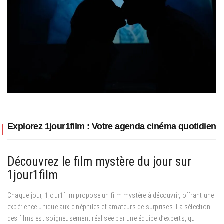
Explorez 1jour1film : Votre agenda cinéma quotidien
Découvrez le film mystère du jour sur
1jour1film
Chaque jour, 1jour1film propose un film mystère à découvrir, offrant une
expérience unique aux cinéphiles et amateurs de surprises. La sélection
des films est soigneusement réalisée par une équipe d’experts, qui