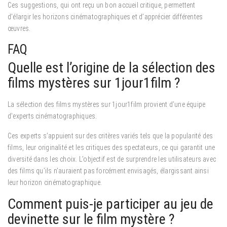
Ces suggestions, qui ont reçu un bon accueil critique, permettent
d’élargir les horizons cinématographiques et d’apprécier différentes
œuvres.
FAQ
Quelle est l’origine de la sélection des
films mystères sur 1jour1film ?
La sélection des films mystères sur 1jour1film provient d’une équipe
d’experts cinématographiques.
Ces experts s’appuient sur des critères variés tels que la popularité des
films, leur originalité et les critiques des spectateurs, ce qui garantit une
diversité dans les choix. L’objectif est de surprendre les utilisateurs avec
des films qu’ils n’auraient pas forcément envisagés, élargissant ainsi
leur horizon cinématographique.
Comment puis-je participer au jeu de
devinette sur le film mystère ?