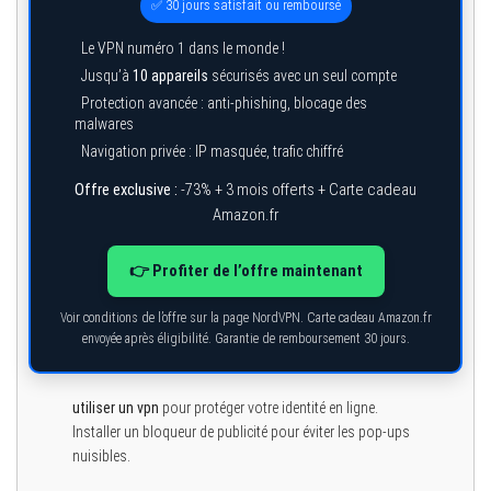
✅ 30 jours satisfait ou remboursé
Le VPN numéro 1 dans le monde !
Jusqu’à
10 appareils
sécurisés avec un seul compte
Protection avancée : anti-phishing, blocage des
malwares
Navigation privée : IP masquée, trafic chiffré
Offre exclusive :
-73% + 3 mois offerts + Carte cadeau
Amazon.fr
👉 Profiter de l’offre maintenant
Voir conditions de l’offre sur la page NordVPN. Carte cadeau Amazon.fr
envoyée après éligibilité. Garantie de remboursement 30 jours.
utiliser un vpn
pour protéger votre identité en ligne.
Installer un bloqueur de publicité pour éviter les pop-ups
nuisibles.