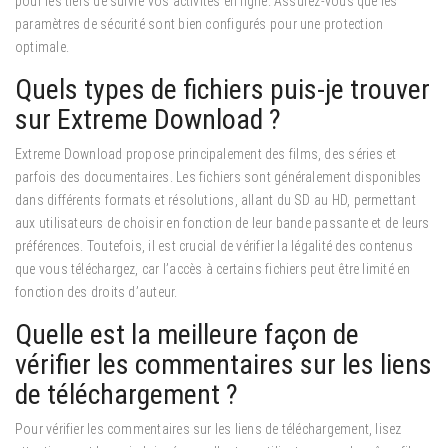
pour les tiers de suivre vos activités en ligne. Assurez-vous que les
paramètres de sécurité sont bien configurés pour une protection
optimale.
Quels types de fichiers puis-je trouver
sur Extreme Download ?
Extreme Download propose principalement des films, des séries et
parfois des documentaires.
Les fichiers sont généralement disponibles
dans différents formats et résolutions, allant du SD au HD, permettant
aux utilisateurs de choisir en fonction de leur bande passante et de leurs
préférences. Toutefois, il est crucial de vérifier la légalité des contenus
que vous téléchargez, car l’accès à certains fichiers peut être limité en
fonction des droits d’auteur.
Quelle est la meilleure façon de
vérifier les commentaires sur les liens
de téléchargement ?
Pour vérifier les commentaires sur les liens de téléchargement, lisez