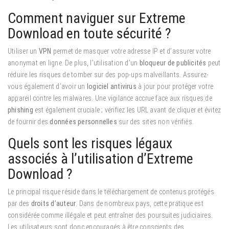
Comment naviguer sur Extreme
Download en toute sécurité ?
Utiliser un
VPN
permet de masquer votre adresse IP et d’assurer votre
anonymat en ligne. De plus, l’utilisation d’un
bloqueur de publicités
peut
réduire les risques de tomber sur des pop-ups malveillants. Assurez-
vous également d’avoir un
logiciel antivirus
à jour pour protéger votre
appareil contre les malwares. Une vigilance accrue face aux risques de
phishing
est également cruciale ; vérifiez les URL avant de cliquer et évitez
de fournir des
données personnelles
sur des sites non vérifiés.
Quels sont les risques légaux
associés à l’utilisation d’Extreme
Download ?
Le principal risque réside dans le téléchargement de contenus protégés
par des
droits d’auteur
. Dans de nombreux pays, cette pratique est
considérée comme illégale et peut entraîner des poursuites judiciaires.
Les utilisateurs sont donc encouragés à être conscients des