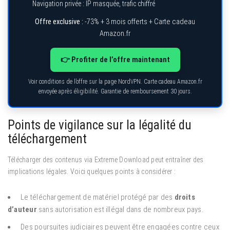
Navigation privée : IP masquée, trafic chiffré
Offre exclusive :
-73% + 3 mois offerts + Carte cadeau
Amazon.fr
👉 Profiter de l’offre maintenant
Voir conditions de l’offre sur la page NordVPN. Carte cadeau Amazon.fr
envoyée après éligibilité. Garantie de remboursement 30 jours.
Points de vigilance sur la légalité du
téléchargement
Télécharger des contenus via Extreme Download peut entraîner des
implications légales. Voici quelques points à considérer :
Le téléchargement de matériel protégé par des
droits
d’auteur
sans autorisation est illégal dans de nombreux pays.
Des poursuites judiciaires peuvent être engagées contre ceux