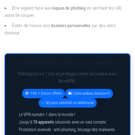
Être vigilant face aux
risques de phishing
en vérifiant les URL
avant de cliquer.
Éviter de fournir des
données personnelles
sur des sites
douteux.
🚨 Accès bloqué à votre site de streaming ?
Débloquez en 1 clic et protégez votre vie privée avec
NordVPN.
🎁 -73% + 3 mois offerts
🛍️ Carte cadeau Amazon.fr
✅ 30 jours satisfait ou remboursé
Le VPN numéro 1 dans le monde !
Jusqu’à
10 appareils
sécurisés avec un seul compte
Protection avancée : anti-phishing, blocage des malwares