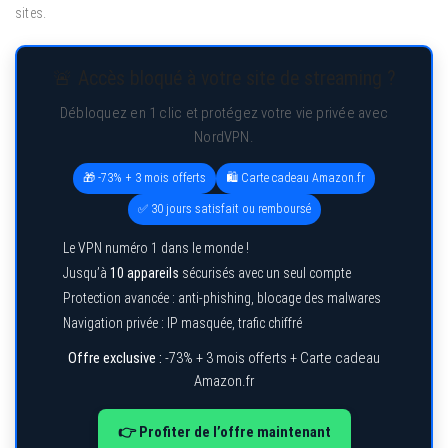
sites.
🚨 Accès bloqué à votre site de streaming ?
Débloquez en 1 clic et protégez votre vie privée avec
NordVPN.
🎁 -73% + 3 mois offerts
🛍️ Carte cadeau Amazon.fr
✅ 30 jours satisfait ou remboursé
Le VPN numéro 1 dans le monde !
Jusqu’à
10 appareils
sécurisés avec un seul compte
Protection avancée : anti-phishing, blocage des malwares
Navigation privée : IP masquée, trafic chiffré
Offre exclusive :
-73% + 3 mois offerts + Carte cadeau
Amazon.fr
👉 Profiter de l’offre maintenant