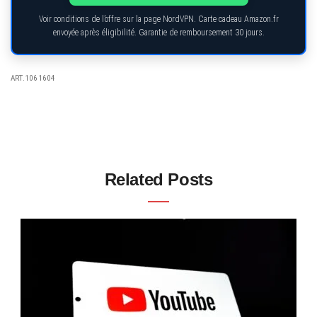
Voir conditions de l’offre sur la page NordVPN. Carte cadeau Amazon.fr
envoyée après éligibilité. Garantie de remboursement 30 jours.
ART.1061604
Related Posts