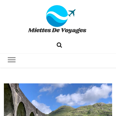
✔ Voyages ✔ Séjours ✔ Tourisme