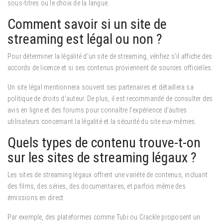
sous-titres ou le choix de la langue.
Comment savoir si un site de
streaming est légal ou non ?
Pour déterminer la légalité d’un site de streaming, vérifiez s’il affiche des
accords de licence et si ses contenus proviennent de sources officielles.
Un site légal mentionnera souvent ses partenaires et détaillera sa
politique de droits d’auteur. De plus, il est recommandé de consulter des
avis en ligne et des forums pour connaître l’expérience d’autres
utilisateurs concernant la légalité et la sécurité du site eux-mêmes.
Quels types de contenu trouve-t-on
sur les sites de streaming légaux ?
Les sites de streaming légaux offrent une variété de contenus, incluant
des films, des séries, des documentaires, et parfois même des
émissions en direct.
Par exemple, des plateformes comme Tubi ou Crackle proposent un