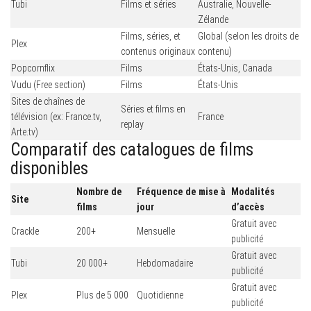
Tubi
Films et séries
Australie, Nouvelle-
Zélande
Films, séries, et
Global (selon les droits de
Plex
contenus originaux
contenu)
Popcornflix
Films
États-Unis, Canada
Vudu (Free section)
Films
États-Unis
Sites de chaînes de
Séries et films en
télévision (ex: France.tv,
France
replay
Arte.tv)
Comparatif des catalogues de films
disponibles
Nombre de
Fréquence de mise à
Modalités
Site
films
jour
d’accès
Gratuit avec
Crackle
200+
Mensuelle
publicité
Gratuit avec
Tubi
20 000+
Hebdomadaire
publicité
Gratuit avec
Plex
Plus de 5 000
Quotidienne
publicité