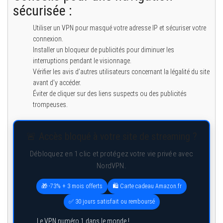
sécurisée :
Utiliser un VPN pour masqué votre adresse IP et sécuriser votre
connexion.
Installer un bloqueur de publicités pour diminuer les
interruptions pendant le visionnage.
Vérifier les avis d’autres utilisateurs concernant la légalité du site
avant d’y accéder.
Éviter de cliquer sur des liens suspects ou des publicités
trompeuses.
🚨 Accès bloqué à votre site de streaming ?
Débloquez en 1 clic et protégez votre vie privée avec
NordVPN.
🎁 -73% + 3 mois offerts
🛍️ Carte cadeau Amazon.fr
✅ 30 jours satisfait ou remboursé
Le VPN numéro 1 dans le monde !