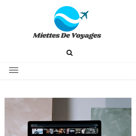
✔ Voyages ✔ Séjours ✔ Tourisme