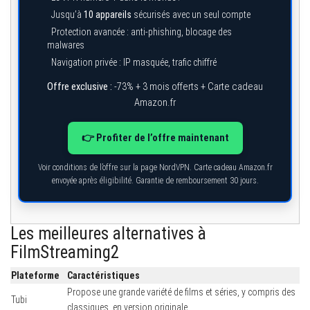
Jusqu’à
10 appareils
sécurisés avec un seul compte
Protection avancée : anti-phishing, blocage des
malwares
Navigation privée : IP masquée, trafic chiffré
Offre exclusive :
-73% + 3 mois offerts + Carte cadeau
Amazon.fr
👉 Profiter de l’offre maintenant
Voir conditions de l’offre sur la page NordVPN. Carte cadeau Amazon.fr
envoyée après éligibilité. Garantie de remboursement 30 jours.
Les meilleures alternatives à
FilmStreaming2
Plateforme
Caractéristiques
Propose une grande variété de films et séries, y compris des
Tubi
classiques, en version originale.