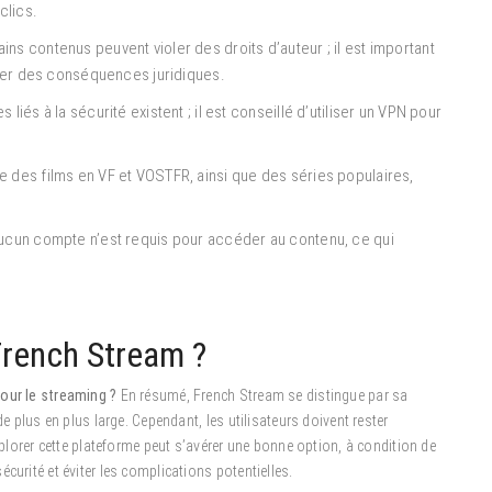
clics.
ins contenus peuvent violer des droits d’auteur ; il est important
îner des conséquences juridiques.
 liés à la sécurité existent ; il est conseillé d’utiliser un VPN pour
e des films en VF et VOSTFR, ainsi que des séries populaires,
ucun compte n’est requis pour accéder au contenu, ce qui
 French Stream ?
pour le streaming ?
En résumé, French Stream se distingue par sa
de plus en plus large. Cependant, les utilisateurs doivent rester
Explorer cette plateforme peut s’avérer une bonne option, à condition de
curité et éviter les complications potentielles.