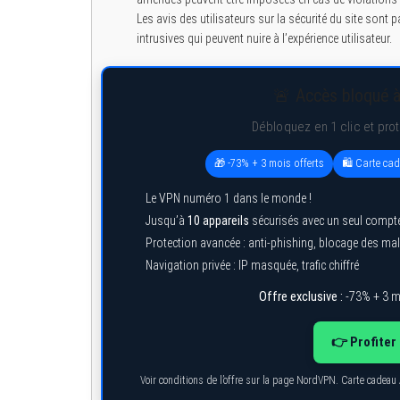
Les avis des utilisateurs sur la sécurité du site sont
intrusives qui peuvent nuire à l’expérience utilisateur.
🚨 Accès bloqué à
Débloquez en 1 clic et pro
🎁 -73% + 3 mois offerts
🛍️ Carte ca
Le VPN numéro 1 dans le monde !
Jusqu’à
10 appareils
sécurisés avec un seul compt
Protection avancée : anti-phishing, blocage des ma
Navigation privée : IP masquée, trafic chiffré
Offre exclusive :
-73% + 3 m
👉 Profiter 
Voir conditions de l’offre sur la page NordVPN. Carte cadeau