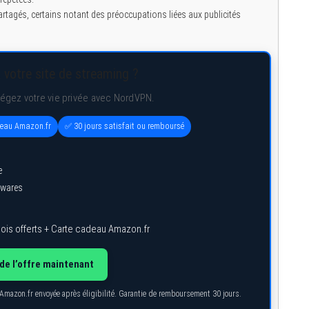
 partagés, certains notant des préoccupations liées aux publicités
 votre site de streaming ?
tégez votre vie privée avec NordVPN.
deau Amazon.fr
✅ 30 jours satisfait ou remboursé
e
lwares
ois offerts + Carte cadeau Amazon.fr
de l’offre maintenant
 Amazon.fr envoyée après éligibilité. Garantie de remboursement 30 jours.