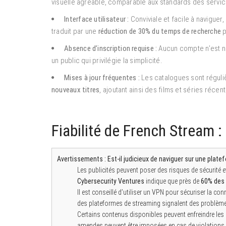
visuelle agréable, comparable aux standards des servic
Interface utilisateur :
Conviviale et facile à naviguer,
traduit par une
réduction de 30% du temps de recherche
p
Absence d’inscription requise :
Aucun compte n’est néc
un public qui privilégie la simplicité.
Mises à jour fréquentes :
Les catalogues sont réguli
nouveaux titres
, ajoutant ainsi des films et séries récents
Fiabilité de French Stream :
Avertissements :
Est-il judicieux de naviguer sur une plat
Les publicités peuvent poser des risques de sécurité et
Cybersecurity Ventures
indique que près de
60% des 
Il est conseillé d’utiliser un VPN pour sécuriser la con
des plateformes de streaming signalent des problèmes
Certains contenus disponibles peuvent enfreindre les lo
amendes peuvent être imposées en cas de violations 