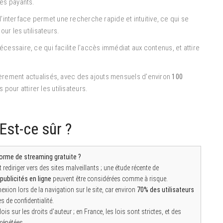
es payants.
 l’interface permet une recherche rapide et intuitive, ce qui se
our les utilisateurs.
essaire, ce qui facilite l’accès immédiat aux contenus, et attire
èrement actualisés, avec des ajouts mensuels d’environ
100
 pour attirer les utilisateurs.
 Est-ce sûr ?
eforme de streaming gratuite ?
 rediriger vers des sites malveillants ; une étude récente de
publicités en ligne
peuvent être considérées comme à risque.
nexion lors de la navigation sur le site, car environ
70% des utilisateurs
 de confidentialité.
is sur les droits d’auteur ; en France, les lois sont strictes, et des
répétées.