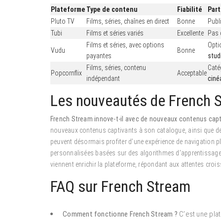
Plateforme
Type de contenu
Fiabilité
Part
Pluto TV
Films, séries, chaînes en direct
Bonne
Publi
Tubi
Films et séries variés
Excellente
Pas 
Films et séries, avec options
Opti
Vudu
Bonne
payantes
stud
Films, séries, contenu
Caté
Popcornflix
Acceptable
indépendant
ciné
Les nouveautés de French S
French Stream innove-t-il avec de nouveaux contenus capt
nouveaux contenus captivants à son catalogue, ainsi que des 
peuvent désormais profiter d’une expérience de navigation p
personnalisées basées sur des algorithmes d’apprentissage
viennent enrichir la plateforme, répondant aux attentes crois
FAQ sur French Stream
Comment fonctionne French Stream ?
C’est une plat