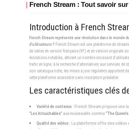
French Stream : Tout savoir sur
Introduction à French Stream
French Stream représente une révolution dans le monde du 
d’utilisateurs ?
French Stream est une plateforme de streaming
de séries en version française (VF) et en version originale 
évolutions notables, attirant un nombre croissant d’utilisat
trafic en ligne, à la recherche d’alternatives aux services d
son catalogue riche, les mises à jour régulières apportent d
cette plateforme accessible sans inscription préalable.
Les caractéristiques clés 
Variété de contenus :
French Stream propose une lar
“Les Intouchables”
aux nouveautés comme
“The Queen’s
Qualité des vidéos :
La plateforme offre des vidéos e