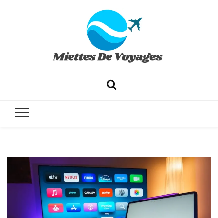
✔ Voyages ✔ Séjours ✔ Tourisme