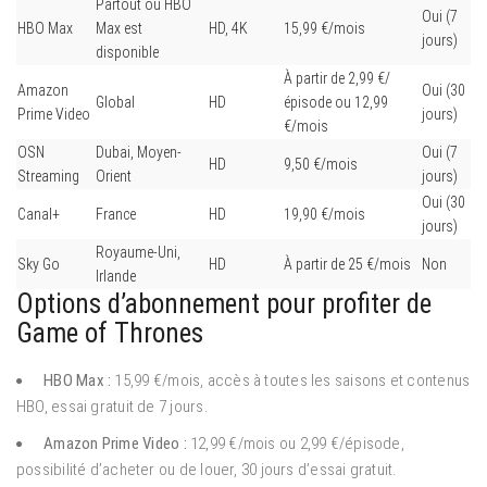
Partout où HBO
Oui (7
HBO Max
Max est
HD, 4K
15,99 €/mois
jours)
disponible
À partir de 2,99 €/
Amazon
Oui (30
Global
HD
épisode ou 12,99
Prime Video
jours)
€/mois
OSN
Dubai, Moyen-
Oui (7
HD
9,50 €/mois
Streaming
Orient
jours)
Oui (30
Canal+
France
HD
19,90 €/mois
jours)
Royaume-Uni,
Sky Go
HD
À partir de 25 €/mois
Non
Irlande
Options d’abonnement pour profiter de
Game of Thrones
HBO Max :
15,99 €/mois, accès à toutes les saisons et contenus
HBO, essai gratuit de 7 jours.
Amazon Prime Video :
12,99 €/mois ou 2,99 €/épisode,
possibilité d’acheter ou de louer, 30 jours d’essai gratuit.