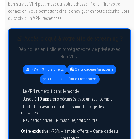
bon service VPN peut masquer votre adresse IP et chiffrer votre
connexion, vous permettant ainsi de naviguer en toute sécurité. Lors
du choix d’un VPN, recherchez :
🚨 Accès bloqué à votre site de streaming ?
Débloquez en 1 clic et protégez votre vie privée avec
NordVPN.
🎁 -73% + 3 mois offerts
🛍️ Carte cadeau Amazon.fr
✅ 30 jours satisfait ou remboursé
Le VPN numéro 1 dans le monde !
Jusqu’à
10 appareils
sécurisés avec un seul compte
Protection avancée : anti-phishing, blocage des
malwares
Navigation privée : IP masquée, trafic chiffré
Offre exclusive :
-73% + 3 mois offerts + Carte cadeau
Amazon.fr