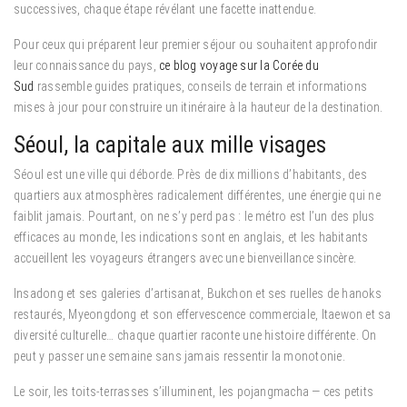
successives, chaque étape révélant une facette inattendue.
Pour ceux qui préparent leur premier séjour ou souhaitent approfondir
leur connaissance du pays,
ce blog voyage sur la Corée du
Sud
rassemble guides pratiques, conseils de terrain et informations
mises à jour pour construire un itinéraire à la hauteur de la destination.
Séoul, la capitale aux mille visages
Séoul est une ville qui déborde. Près de dix millions d’habitants, des
quartiers aux atmosphères radicalement différentes, une énergie qui ne
faiblit jamais. Pourtant, on ne s’y perd pas : le métro est l’un des plus
efficaces au monde, les indications sont en anglais, et les habitants
accueillent les voyageurs étrangers avec une bienveillance sincère.
Insadong et ses galeries d’artisanat, Bukchon et ses ruelles de hanoks
restaurés, Myeongdong et son effervescence commerciale, Itaewon et sa
diversité culturelle… chaque quartier raconte une histoire différente. On
peut y passer une semaine sans jamais ressentir la monotonie.
Le soir, les toits-terrasses s’illuminent, les pojangmacha — ces petits