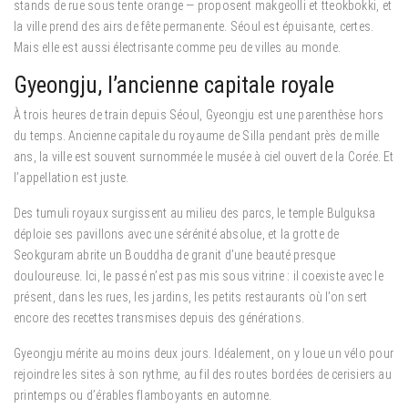
stands de rue sous tente orange — proposent makgeolli et tteokbokki, et
la ville prend des airs de fête permanente. Séoul est épuisante, certes.
Mais elle est aussi électrisante comme peu de villes au monde.
Gyeongju, l’ancienne capitale royale
À trois heures de train depuis Séoul, Gyeongju est une parenthèse hors
du temps. Ancienne capitale du royaume de Silla pendant près de mille
ans, la ville est souvent surnommée le musée à ciel ouvert de la Corée. Et
l’appellation est juste.
Des tumuli royaux surgissent au milieu des parcs, le temple Bulguksa
déploie ses pavillons avec une sérénité absolue, et la grotte de
Seokguram abrite un Bouddha de granit d’une beauté presque
douloureuse. Ici, le passé n’est pas mis sous vitrine : il coexiste avec le
présent, dans les rues, les jardins, les petits restaurants où l’on sert
encore des recettes transmises depuis des générations.
Gyeongju mérite au moins deux jours. Idéalement, on y loue un vélo pour
rejoindre les sites à son rythme, au fil des routes bordées de cerisiers au
printemps ou d’érables flamboyants en automne.