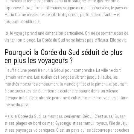
illuminées et temples perdus dans la montagne, entre gastronomie
explosive et traditions millénaires soigneusement préservées, le pays du
Matin Calme révèle une identité forte, dense, parfois déroutante — et
toujours inoubliable.
Ici, le voyage prend une dimension particulière. On ne se contente pas de
visiter : on plonge. La Corée du Sud ne se laisse pas effleurer. Elle se vit.
Pourquoi la Corée du Sud séduit de plus
en plus les voyageurs ?
Il suffit d’une première nuit à Séoul pour comprendre. La ville ne dort
jamais vraiment. Les ruelles de Hongdae vibrent jusqu’à l’aube, les
marchés nocturnes embaument la viande grillée et le piment, et pourtant
à quelques rues de là, un temple centenaire baigne dans un silence
presque irréel. Ce contraste permanent entre ancien et nouveau est l’âme
même du pays.
Mais la Corée du Sud, ce n’est pas seulement Séoul. C’est aussi Busan
et ses plages en bord de mer, Gyeongju et ses tumuli royaux, l’île de Jeju
et ses paysages volcaniques. C’est un pays qui se découvre par couches