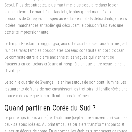
Séoul. Plus décontractée, plus maritime, plus populaire dans le bon
sens du terme. Le marché de Jagalchi, le plus grand marché aux
poissons de Corée, est un spectacle à lui seul : étals débordants, odeurs
iodées, marchandes en tablier qui découpent le poisson frais avec une
dextérité impressionnante.
Le temple Haedong Yonggungsa, accroché aux falaises face à la mer, est
l’un des rares temples bouddhistes coréens construits en bord d’océan.
Le contraste entre la pierre ancienne et les vagues qui viennent se
fracasser en contrebas crée une atmosphère unique, entre recueillement
et vertige.
Le soir, le quartier de Gwangalli s’anime autour de son pont illuminé. Les
restaurants de fruits de mer envahissent les trottoirs, et la ville révèle une
douceur de vivre que l’on n’attendait pas forcément.
Quand partir en Corée du Sud ?
Le printemps (mars à mai) et l’automne (septembre à novembre) sont les
deux saisons idéales. Au printemps, les cerisiers transforment parcs et
allées en décors de conte. En automne, les érables s’embrasent de rouge