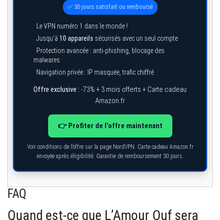
✅ 30 jours satisfait ou remboursé
Le VPN numéro 1 dans le monde !
Jusqu’à
10 appareils
sécurisés avec un seul compte
Protection avancée : anti-phishing, blocage des
malwares
Navigation privée : IP masquée, trafic chiffré
Offre exclusive :
-73% + 3 mois offerts + Carte cadeau
Amazon.fr
👉 Profiter de l’offre maintenant
Voir conditions de l’offre sur la page NordVPN. Carte cadeau Amazon.fr
envoyée après éligibilité. Garantie de remboursement 30 jours.
FAQ
Quand est-ce que L’Amour Ouf sera