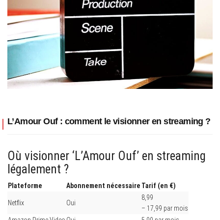
L’Amour Ouf : comment le visionner en streaming ?
Où visionner ‘L’Amour Ouf’ en streaming
légalement ?
Plateforme
Abonnement nécessaire
Tarif (en €)
8,99
Netflix
Oui
– 17,99 par mois
Amazon Prime Video
Oui
5,99 par mois