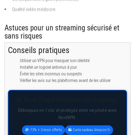
Qualité vidéo médiocre
Astuces pour un streaming sécurisé et
sans risques
Conseils pratiques
Utiliser un VPN pour masquer son identité
Installer un logiciel antivirus à jour
Éviter les sites inconnus ou suspects
Vérifier les avis sur les plateformes avant de les utiliser
🚨 Accès bloqué à votre site de streaming ?
Débloquez en 1 clic et protégez votre vie privée avec
NordVPN.
🎁 -73% + 3 mois offerts
🛍️ Carte cadeau Amazon.fr