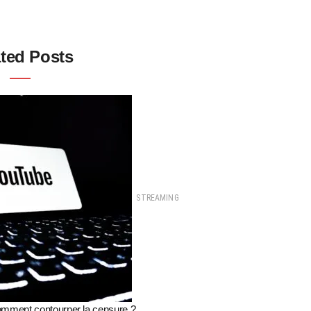
ted Posts
STREAMING
ment contourner la censure ?