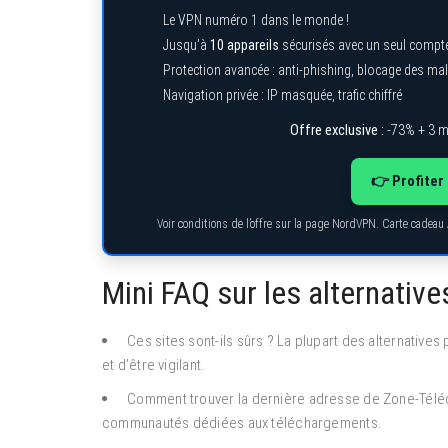
Le VPN numéro 1 dans le monde !
Jusqu’à
10 appareils
sécurisés avec un seul compt
Protection avancée : anti-phishing, blocage des ma
Navigation privée : IP masquée, trafic chiffré
Offre exclusive :
-73% + 3 m
👉 Profiter 
Voir conditions de l’offre sur la page NordVPN. Carte cadeau
Mini FAQ sur les alternativ
Ces sites sont-ils sûrs ? La plupart des alternatives
et d’être vigilant.
Comment trouver la dernière adresse de Zone-Téléc
communautés dédiées aux téléchargements.