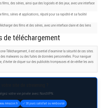
 films, des séries, ainsi que des logiciels et des jeux, avec une interface
films, séries et applications, réputé pour sa rapidité et sa facilité
lécharger des films et des séries, avec une interface claire et des liens
tes de téléchargement
one-Téléchargement, il est essentiel d’examiner la sécurité de ces sites.
e des malwares ou des fuites de données personnelles. Pour naviguer
e, d’éviter de cliquer sur des publicités trompeuses et de vérifier les avis
 votre site de streaming ?
tégez votre vie privée avec NordVPN.
deau Amazon.fr
✅ 30 jours satisfait ou remboursé