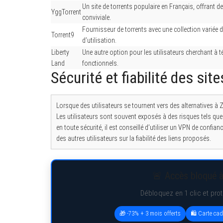
Un site de torrents populaire en Français, offrant des
YggTorrent
conviviale.
Fournisseur de torrents avec une collection variée de 
Torrent9
d’utilisation.
Liberty
Une autre option pour les utilisateurs cherchant à té
Land
fonctionnels.
Sécurité et fiabilité des si
Lorsque des utilisateurs se tournent vers des alternatives à Z
Les utilisateurs sont souvent exposés à des risques tels qu
en toute sécurité, il est conseillé d’utiliser un VPN de confianc
des autres utilisateurs sur la fiabilité des liens proposés.
🚨 Accès bloqué à
Débloquez en 1 clic et pro
🎁 -73% + 3 mois offerts
🛍️ Carte ca