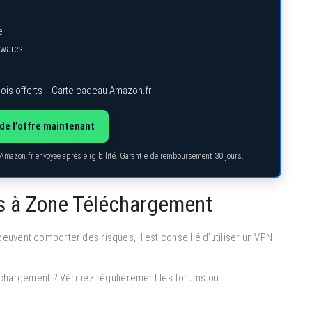
e
lwares
ois offerts + Carte cadeau Amazon.fr
de l’offre maintenant
 Amazon.fr envoyée après éligibilité. Garantie de remboursement 30 jours.
es à Zone Téléchargement
 peuvent comporter des risques, il est conseillé d’utiliser un VPN
hargement ? Vérifiez régulièrement les forums ou