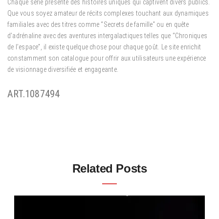
Chaque série présente des histoires uniques qui captivent divers publics.
Que vous soyez amateur de récits complexes touchant aux dynamiques
familiales avec des titres comme “Secrets de famille” ou en quête
d’adrénaline avec des aventures intergalactiques telles que “Chroniques
de l’espace”, il existe quelque chose pour chaque goût. Le site enrichit
constamment son catalogue pour offrir aux utilisateurs une expérience
de visionnage diversifiée et engageante.
ART.1087494
Related Posts