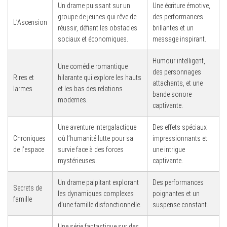
Un drame puissant sur un
Une écriture émotive,
groupe de jeunes qui rêve de
des performances
L’Ascension
réussir, défiant les obstacles
brillantes et un
sociaux et économiques.
message inspirant.
Humour intelligent,
Une comédie romantique
des personnages
Rires et
hilarante qui explore les hauts
attachants, et une
larmes
et les bas des relations
bande sonore
modernes.
captivante.
Une aventure intergalactique
Des effets spéciaux
Chroniques
où l’humanité lutte pour sa
impressionnants et
de l’espace
survie face à des forces
une intrigue
mystérieuses.
captivante.
Un drame palpitant explorant
Des performances
Secrets de
les dynamiques complexes
poignantes et un
famille
d’une famille disfonctionnelle.
suspense constant.
Une série fantastique sur des