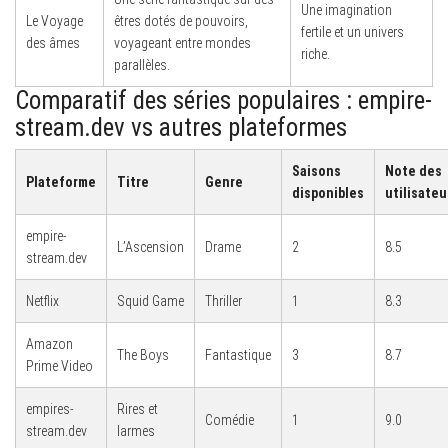
Une imagination
Le Voyage
êtres dotés de pouvoirs,
fertile et un univers
des âmes
voyageant entre mondes
riche.
parallèles.
Comparatif des séries populaires : empire-
stream.dev vs autres plateformes
Saisons
Note des
Plateforme
Titre
Genre
disponibles
utilisateu
empire-
L’Ascension
Drame
2
8.5
stream.dev
Netflix
Squid Game
Thriller
1
8.3
Amazon
The Boys
Fantastique
3
8.7
Prime Video
empires-
Rires et
Comédie
1
9.0
stream.dev
larmes