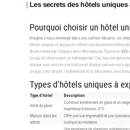
Les secrets des hôtels uniques 
Pourquoi choisir un hôtel un
Imaginez-vous immergé dans une culture vibrante, où chaqu
hôtels uniques et atypiques offrent une expérience mémorabl
étude menée par l’Organisation Mondiale du Tourisme,
65% 
lorsqu’ils choisissent un hébergement. Ces lieux exceptionn
chaque coin raconte une histoire et chaque service vise à appo
unique, c’est choisir l’authenticité et la découverte, enrichi
Types d’hôtels uniques à ex
Type d’hôtel
Description
Construit entièrement en glace et en neige
Hôtel de glace
maintenue à environ -5°C.
Maison dans les
Offre une vue imprenable et une connexion
arbres
rustique au moderne.
Une expérience de glamping authentique 