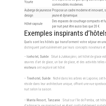
Yourte
commodités modernes.
Auberge de jeunesse
Propose un cadre moderne et innovant, souv
design
jeune et dynamique.
Des espaces de couchage compacts et futu
Hôtel-capsule
par nuit peut être aussi bas que 20 €.
Exemples inspirants d’hôte
Quels sont les hôtels qui transforment votre séjour en une
distinguent particulièrement par leurs concepts novateurs e
–
Icehotel, Suède
: Situé à Jukkasjärvi, cet hôtel de glace e
œuvres d’art de glace, un bar de glace, et des activités telle
visiteurs
ont exploré cet hôtel.
–
Treehotel, Suède
: Niché dans les arbres en Laponie, cet 
réside dans leur architecture unique, offrant une vue spectacul
nuit selon la saison.
–
Manta Resort, Tanzanie
: Situé sur l’île de Pemba, cet h
d’admirer la vie marine tout en étant confortablement install