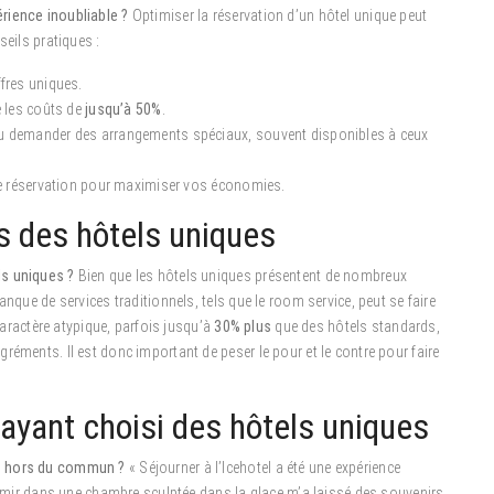
rience inoubliable ?
Optimiser la réservation d’un hôtel unique peut
seils pratiques :
ffres uniques.
e les coûts de
jusqu’à 50%
.
 ou demander des arrangements spéciaux, souvent disponibles à ceux
 de réservation pour maximiser vos économies.
s des hôtels uniques
ls uniques ?
Bien que les hôtels uniques présentent de nombreux
nque de services traditionnels, tels que le room service, peut se faire
 caractère atypique, parfois jusqu’à
30% plus
que des hôtels standards,
réments. Il est donc important de peser le pour et le contre pour faire
yant choisi des hôtels uniques
es hors du commun ?
« Séjourner à l’Icehotel a été une expérience
dormir dans une chambre sculptée dans la glace m’a laissé des souvenirs