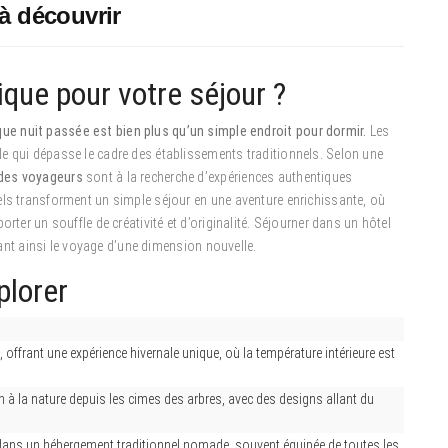
à découvrir
ique pour votre séjour ?
e nuit passée est bien plus qu’un simple endroit pour dormir.
Les
e qui dépasse le cadre des établissements traditionnels. Selon une
des voyageurs
sont à la recherche d’expériences authentiques
els transforment un simple séjour en une aventure enrichissante, où
rter un souffle de créativité et d’originalité. Séjourner dans un hôtel
ssant ainsi le voyage d’une dimension nouvelle.
plorer
, offrant une expérience hivernale unique, où la température intérieure est
 à la nature depuis les cimes des arbres, avec des designs allant du
dans un hébergement traditionnel nomade, souvent équipée de toutes les