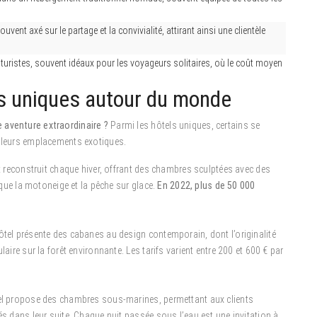
ent axé sur le partage et la convivialité, attirant ainsi une clientèle
ristes, souvent idéaux pour les voyageurs solitaires, où le coût moyen
ls uniques autour du monde
 aventure extraordinaire ?
Parmi les hôtels uniques, certains se
t leurs emplacements exotiques.
st reconstruit chaque hiver, offrant des chambres sculptées avec des
s que la motoneige et la pêche sur glace.
En 2022, plus de 50 000
hôtel présente des cabanes au design contemporain, dont l’originalité
aire sur la forêt environnante. Les tarifs varient entre 200 et 600 € par
ôtel propose des chambres sous-marines, permettant aux clients
és dans leur suite. Chaque nuit passée sous l’eau est une invitation à