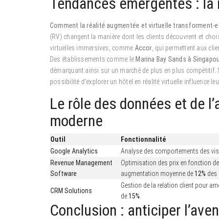
Tendances émergentes : la r
Comment la réalité augmentée et virtuelle transforment-ell
(RV) changent la manière dont les clients découvrent et choi
virtuelles immersives, comme
Accor
, qui permettent aux clie
Des établissements comme le
Marina Bay Sands à Singapo
démarquant ainsi sur un marché de plus en plus compétitif.
possibilité d’explorer un hôtel en réalité virtuelle influence le
Le rôle des données et de l’a
moderne
Outil
Fonctionnalité
Google Analytics
Analyse des comportements des visite
Revenue Management
Optimisation des prix en fonction d
Software
augmentation moyenne de
12%
des 
Gestion de la relation client pour am
CRM Solutions
de
15%
.
Conclusion : anticiper l’aven