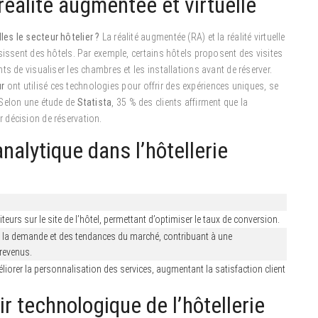
éalité augmentée et virtuelle
es le secteur hôtelier ?
La réalité augmentée (RA) et la réalité virtuelle
sissent des hôtels. Par exemple, certains hôtels proposent des visites
nts de visualiser les chambres et les installations avant de réserver.
ur
ont utilisé ces technologies pour offrir des expériences uniques, se
 Selon une étude de
Statista
, 35 % des clients affirment que la
ur décision de réservation.
nalytique dans l’hôtellerie
urs sur le site de l’hôtel, permettant d’optimiser le taux de conversion.
e la demande et des tendances du marché, contribuant à une
revenus.
éliorer la personnalisation des services, augmentant la satisfaction client
ir technologique de l’hôtellerie