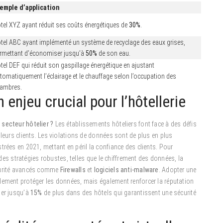
emple d’application
tel XYZ ayant réduit ses coûts énergétiques de
30%
.
tel ABC ayant implémenté un système de recyclage des eaux grises,
rmettant d’économiser jusqu’à
50%
de son eau.
tel DEF qui réduit son gaspillage énergétique en ajustant
tomatiquement l’éclairage et le chauffage selon l’occupation des
ambres.
 enjeu crucial pour l’hôtellerie
 secteur hôtelier ?
Les établissements hôteliers font face à des défis
 leurs clients. Les violations de données sont de plus en plus
rées en 2021, mettant en péril la confiance des clients. Pour
e des stratégies robustes, telles que le chiffrement des données, la
écurité avancés comme
Firewalls
et
logiciels anti-malware
. Adopter une
lement protéger les données, mais également renforcer la réputation
ser jusqu’à
15%
de plus dans des hôtels qui garantissent une sécurité