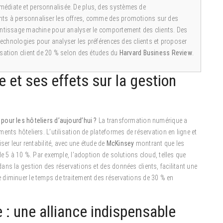
médiate et personnalisée. De plus, des systèmes de
nts à personnaliser les offres, comme des promotions sur des
rentissage machine pour analyser le comportement des clients. Des
 technologies pour analyser les préférences des clients et proposer
isation client de 20 % selon des études du
Harvard Business Review
.
 et ses effets sur la gestion
pour les hôteliers d’aujourd’hui ?
La transformation numérique a
nts hôteliers. L’utilisation de plateformes de réservation en ligne et
ser leur rentabilité, avec une étude de
McKinsey
montrant que les
e 5 à 10 %. Par exemple, l’adoption de solutions cloud, telles que
e dans la gestion des réservations et des données clients, facilitant une
 diminuer le temps de traitement des réservations de 30 % en
e : une alliance indispensable