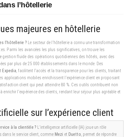
ans l’hôtellerie
ues majeures en hôtellerie
 l’hôtellerie ?
Le secteur de l’hôtellerie a connu une transformation
es. Parmi les avancées les plus significatives, on trouve les
ne gestion fluide des opérations quotidiennes des hôtels, avec des
sées par plus de 25 000 établissements dans le monde. Des
t
Expedia
, facilitent l’accès et la transparence pour les clients, traitant
les applications mobiles enrichissent l’expérience client en proposant
tisfaction client qui peut atteindre 80 %. Ces outils contribuent non
 enrichir l’expérience des clients, rendant leur séjour plus agréable et
ificielle sur l’expérience client
rvice à la clientèle ?
L’intelligence artificielle (IA) joue un rôle
ts dans le service client, comme
Mezi
et
Duetto
, permet de répondre