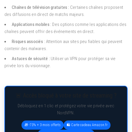
Chaînes de télévision gratuites :
Certaines chaînes proposent
des diffusions en direct de matchs majeurs.
Applications mobiles :
Des options comme les applications des
chaînes peuvent offrir des événements en direct.
Risques associés :
Attention aux sites peu fiables qui peuvent
contenir des malwares.
Astuces de sécurité :
Utiliser un VPN pour protéger sa vie
privée lors du visionnage.
🚨 Accès bloqué à votre site de streaming ?
Débloquez en 1 clic et protégez votre vie privée avec
NordVPN.
🎁 -73% + 3 mois offerts
🛍️ Carte cadeau Amazon.fr