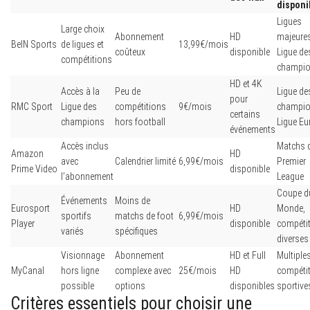
disponi
Ligues
Large choix
Abonnement
HD
majeures
BeIN Sports
de ligues et
13,99€/mois
coûteux
disponible
Ligue de
compétitions
champi
HD et 4K
Accès à la
Peu de
Ligue de
pour
RMC Sport
Ligue des
compétitions
9€/mois
champio
certains
champions
hors football
Ligue Eu
événements
Accès inclus
Matchs 
Amazon
HD
avec
Calendrier limité
6,99€/mois
Premier
Prime Video
disponible
l’abonnement
League
Coupe d
Événements
Moins de
Eurosport
HD
Monde,
sportifs
matchs de foot
6,99€/mois
Player
disponible
compéti
variés
spécifiques
diverses
Visionnage
Abonnement
HD et Full
Multiple
MyCanal
hors ligne
complexe avec
25€/mois
HD
compéti
possible
options
disponibles
sportive
Critères essentiels pour choisir une