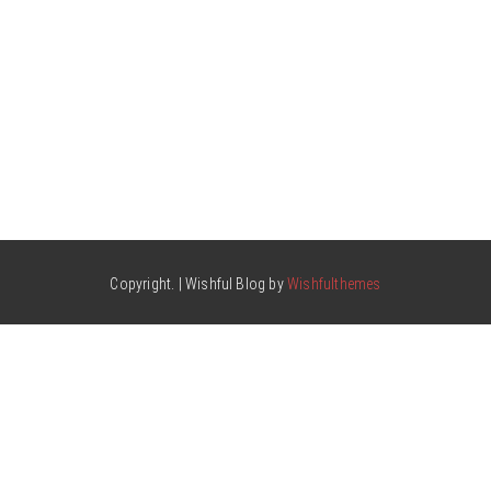
Copyright. | Wishful Blog by
Wishfulthemes