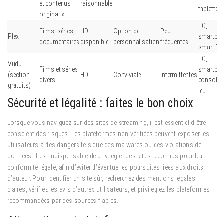
et contenus
raisonnable
tablett
originaux
PC,
Films, séries,
HD
Option de
Peu
Plex
smartp
documentaires
disponible
personnalisation
fréquentes
smart 
PC,
Vudu
Films et séries
smartp
(section
HD
Conviviale
Intermittentes
divers
consol
gratuits)
jeu
Sécurité et légalité : faites le bon choix
Lorsque vous naviguez sur des sites de streaming, il est essentiel d’être
conscient des risques. Les plateformes non vérifiées peuvent exposer les
utilisateurs à des dangers tels que des malwares ou des violations de
données. Il est indispensable de privilégier des sites reconnus pour leur
conformité légale, afin d’éviter d’éventuelles poursuites liées aux droits
d’auteur. Pour identifier un site sûr, recherchez des mentions légales
claires, vérifiez les avis d’autres utilisateurs, et privilégiez les plateformes
recommandées par des sources fiables.