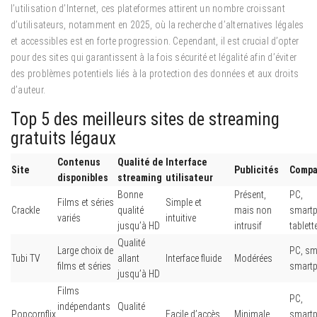
l’utilisation d’Internet, ces plateformes attirent un nombre croissant
d’utilisateurs, notamment en 2025, où la recherche d’alternatives légales
et accessibles est en forte progression. Cependant, il est crucial d’opter
pour des sites qui garantissent à la fois sécurité et légalité afin d’éviter
des problèmes potentiels liés à la protection des données et aux droits
d’auteur.
Top 5 des meilleurs sites de streaming
gratuits légaux
Contenus
Qualité de
Interface
Site
Publicités
Compat
disponibles
streaming
utilisateur
Bonne
Présent,
PC,
Films et séries
Simple et
Crackle
qualité
mais non
smartp
variés
intuitive
jusqu’à HD
intrusif
tablett
Qualité
Large choix de
PC, sm
Tubi TV
allant
Interface fluide
Modérées
films et séries
smart
jusqu’à HD
Films
PC,
indépendants
Qualité
Popcornflix
Facile d’accès
Minimale
smartp