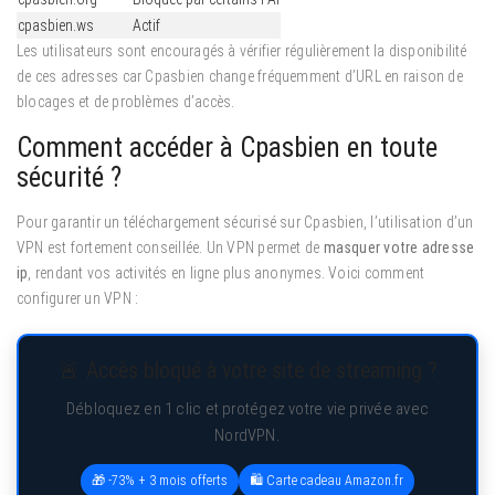
cpasbien.ws
Actif
Les utilisateurs sont encouragés à vérifier régulièrement la disponibilité
de ces adresses car Cpasbien change fréquemment d’URL en raison de
blocages et de problèmes d’accès.
Comment accéder à Cpasbien en toute
sécurité ?
Pour garantir un téléchargement sécurisé sur Cpasbien, l’utilisation d’un
VPN est fortement conseillée. Un VPN permet de
masquer votre adresse
ip
, rendant vos activités en ligne plus anonymes. Voici comment
configurer un VPN :
🚨 Accès bloqué à votre site de streaming ?
Débloquez en 1 clic et protégez votre vie privée avec
NordVPN.
🎁 -73% + 3 mois offerts
🛍️ Carte cadeau Amazon.fr