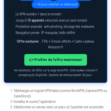
✅ 30 jours satisfait ou remboursé
Le VPN numéro 1 dans le monde !
Jusqu’à
10 appareils
sécurisés avec un seul compte
Protection avancée : anti-phishing, blocage des malwares
Navigation privée : IP masquée, trafic chiffré
Offre exclusive :
-73% + 3 mois offerts + Carte cadeau
Amazon.fr
👉 Profiter de l’offre maintenant
Voir conditions de l’offre sur la page NordVPN. Carte cadeau Amazon.fr
envoyée après éligibilité. Garantie de remboursement 30 jours.
Téléchargez un logiciel VPN fiable (comme NordVPN, ExpressVPN ou
CyberGhost).
Installez et ouvrez l’application.
Sélectionnez un serveur dans un pays où Cpasbien est accessible.