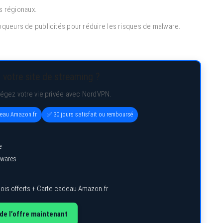
s régionaux.
oqueurs de publicités pour réduire les risques de malware.
 votre site de streaming ?
tégez votre vie privée avec NordVPN.
deau Amazon.fr
✅ 30 jours satisfait ou remboursé
e
lwares
ois offerts + Carte cadeau Amazon.fr
de l’offre maintenant