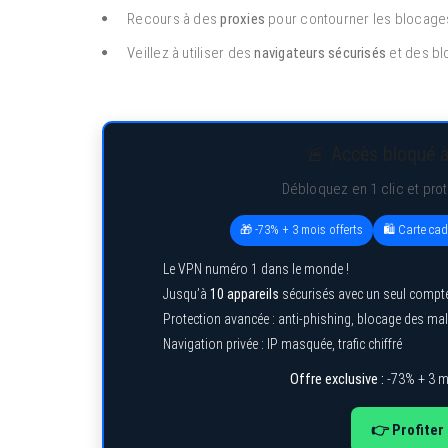
Recours à des
proxies
pour contourner les blocage
Veillez à utiliser des
navigateurs sécurisés
et des bl
🚨 Accès bloqué à
Débloquez en 1 clic et pro
🎁 -73% + 3 mois offerts
🛍️ Carte ca
Le VPN numéro 1 dans le monde !
Jusqu’à
10 appareils
sécurisés avec un seul compt
Protection avancée : anti-phishing, blocage des ma
Navigation privée : IP masquée, trafic chiffré
Offre exclusive :
-73% + 3 m
👉 Profiter 