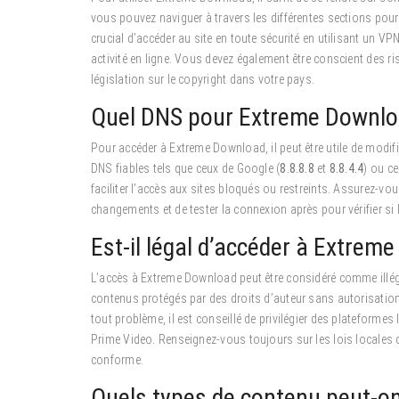
vous pouvez naviguer à travers les différentes sections pour 
crucial d’accéder au site en toute sécurité en utilisant un VPN
activité en ligne. Vous devez également être conscient des ris
législation sur le copyright dans votre pays.
Quel DNS pour Extreme Downlo
Pour accéder à Extreme Download, il peut être utile de modif
DNS fiables tels que ceux de Google (
8.8.8.8
et
8.8.4.4
) ou ce
faciliter l’accès aux sites bloqués ou restreints. Assurez-v
changements et de tester la connexion après pour vérifier si
Est-il légal d’accéder à Extrem
L’accès à Extreme Download peut être considéré comme illégal
contenus protégés par des droits d’auteur sans autorisation
tout problème, il est conseillé de privilégier des plateform
Prime Video. Renseignez-vous toujours sur les lois locales c
conforme.
Quels types de contenu peut-o