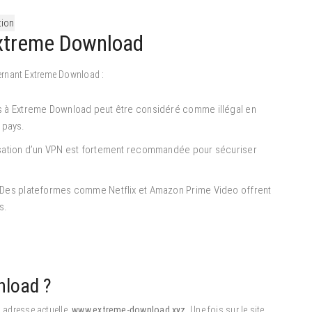
tion
Extreme Download
ernant Extreme Download :
s à Extreme Download peut être considéré comme illégal en
e pays.
lisation d’un VPN est fortement recommandée pour sécuriser
 Des plateformes comme Netflix et Amazon Prime Video offrent
s.
nload ?
n adresse actuelle,
www.extreme-download.xyz
. Une fois sur le site,