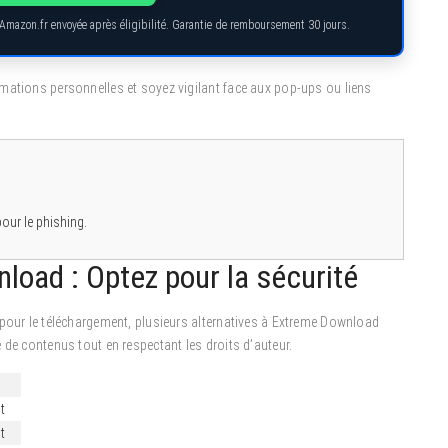
 Amazon.fr envoyée après éligibilité. Garantie de remboursement 30 jours.
rmations personnelles et soyez vigilant face aux pop-ups ou liens
our le phishing.
load : Optez pour la sécurité
 pour le téléchargement, plusieurs alternatives à Extreme Download
 de contenus tout en respectant les droits d’auteur.
t
t