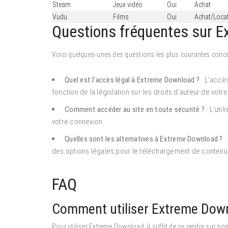
Steam
Jeux vidéo
Oui
Achat
Vudu
Films
Oui
Achat/Loca
Questions fréquentes sur 
Voici quelques-unes des questions les plus courantes conc
Quel est l’accès légal à Extreme Download ?
: L’accè
fonction de la législation sur les droits d’auteur de votr
Comment accéder au site en toute sécurité ?
: L’uti
votre connexion.
Quelles sont les alternatives à Extreme Download ?
:
des options légales pour le téléchargement de contenu
FAQ
Comment utiliser Extreme Dow
Pour utiliser Extreme Download, il suffit de se rendre sur so