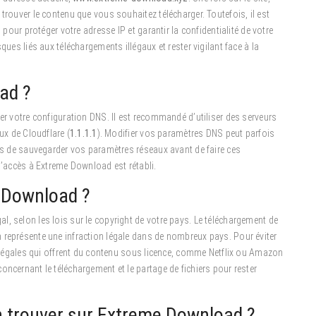
trouver le contenu que vous souhaitez télécharger. Toutefois, il est
 pour protéger votre adresse IP et garantir la confidentialité de votre
ques liés aux téléchargements illégaux et rester vigilant face à la
ad ?
ier votre configuration DNS. Il est recommandé d’utiliser des serveurs
ux de Cloudflare (
1.1.1.1
). Modifier vos paramètres DNS peut parfois
ous de sauvegarder vos paramètres réseaux avant de faire ces
 l’accès à Extreme Download est rétabli.
e Download ?
, selon les lois sur le copyright de votre pays. Le téléchargement de
 représente une infraction légale dans de nombreux pays. Pour éviter
es légales qui offrent du contenu sous licence, comme Netflix ou Amazon
oncernant le téléchargement et le partage de fichiers pour rester
n trouver sur Extreme Download ?