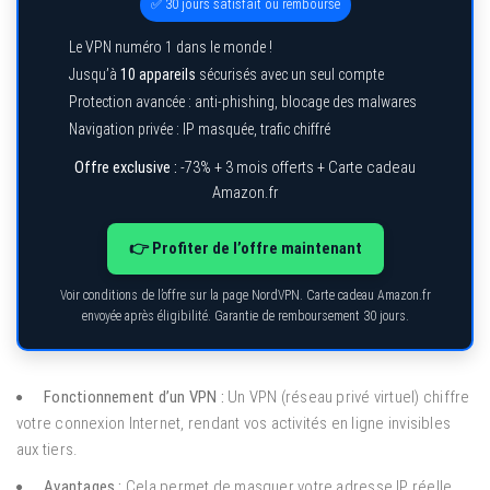
✅ 30 jours satisfait ou remboursé
Le VPN numéro 1 dans le monde !
Jusqu’à
10 appareils
sécurisés avec un seul compte
Protection avancée : anti-phishing, blocage des malwares
Navigation privée : IP masquée, trafic chiffré
Offre exclusive :
-73% + 3 mois offerts + Carte cadeau
Amazon.fr
👉 Profiter de l’offre maintenant
Voir conditions de l’offre sur la page NordVPN. Carte cadeau Amazon.fr
envoyée après éligibilité. Garantie de remboursement 30 jours.
Fonctionnement d’un VPN :
Un VPN (réseau privé virtuel) chiffre
votre connexion Internet, rendant vos activités en ligne invisibles
aux tiers.
Avantages :
Cela permet de masquer votre adresse IP réelle,