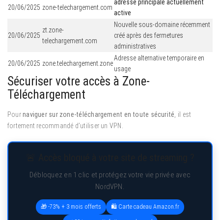
adresse principale actuellement
20/06/2025
zone-telechargement.com
active
Nouvelle sous-domaine récemment
zt.zone-
20/06/2025
créé après des fermetures
telechargement.com
administratives
Adresse alternative temporaire en
20/06/2025
zone.telechargement.zone
usage
Sécuriser votre accès à Zone-
Téléchargement
Pour
naviguer sur zone-téléchargement en toute sécurité
, il est
fortement recommandé d’utiliser un VPN.
🚨 Accès bloqué à votre site de streaming ?
Débloquez en 1 clic et protégez votre vie privée avec
NordVPN.
🎁 -73% + 3 mois offerts
🛍️ Carte cadeau Amazon.fr