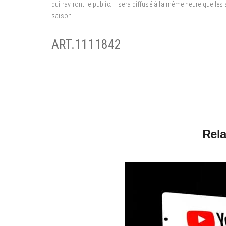
qui raviront le public. Il sera diffusé à la même heure que l
saison.
ART.1111842
Rela