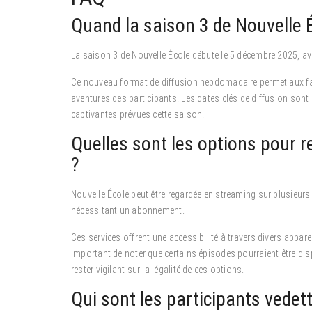
Quand la saison 3 de Nouvelle Éc
La saison 3 de Nouvelle École débute le 5 décembre 2025, a
Ce nouveau format de diffusion hebdomadaire permet aux fans
aventures des participants. Les dates clés de diffusion sont
captivantes prévues cette saison.
Quelles sont les options pour 
?
Nouvelle École peut être regardée en streaming sur plusieur
nécessitant un abonnement.
Ces services offrent une accessibilité à travers divers appar
important de noter que certains épisodes pourraient être disp
rester vigilant sur la légalité de ces options.
Qui sont les participants vedet