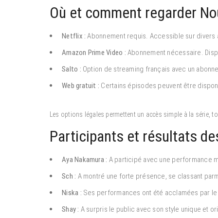
Où et comment regarder Nou
Netflix :
Abonnement requis. Accessible sur divers a
Amazon Prime Video :
Abonnement nécessaire. Dispon
Salto :
Option de streaming français avec un abonn
Web gratuit :
Certains épisodes peuvent être disponibl
Les options légales permettent un accès simple à la série, t
Participants et résultats d
Aya Nakamura :
A participé avec une performance ma
Sch :
A montré une forte présence, se classant parm
Niska :
Ses performances ont été acclamées par le 
Shay :
A surpris le public avec son style unique et ori