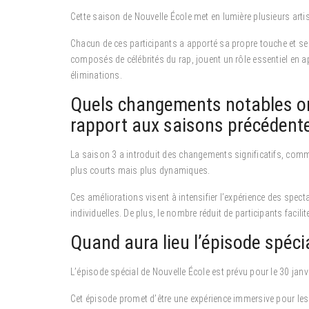
Cette saison de Nouvelle École met en lumière plusieurs art
Chacun de ces participants a apporté sa propre touche et 
composés de célébrités du rap, jouent un rôle essentiel en ap
éliminations.
Quels changements notables ont
rapport aux saisons précédent
La saison 3 a introduit des changements significatifs, comm
plus courts mais plus dynamiques.
Ces améliorations visent à intensifier l’expérience des spec
individuelles. De plus, le nombre réduit de participants facili
Quand aura lieu l’épisode spéci
L’épisode spécial de Nouvelle École est prévu pour le 30 janv
Cet épisode promet d’être une expérience immersive pour les