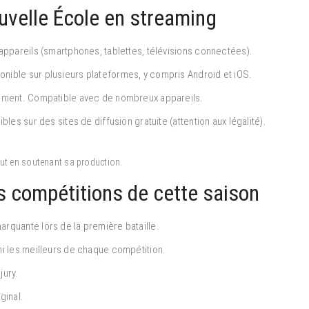
velle École en streaming
ppareils (smartphones, tablettes, télévisions connectées).
ible sur plusieurs plateformes, y compris Android et iOS.
ement. Compatible avec de nombreux appareils.
es sur des sites de diffusion gratuite (attention aux légalité).
out en soutenant sa production.
es compétitions de cette saison
rquante lors de la première bataille.
i les meilleurs de chaque compétition.
jury.
ginal.