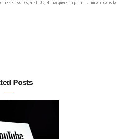
es autres épisodes, à 21h00, et marquera un point culminant dans la
ted Posts