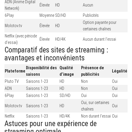
ADN (Anime Digital
Élevée
HD
Aucun
Network)
6Play
Moyenne
SD/HD
Publicités
Option payante pour
Molotov.tv
Élevée
HD
certaines chaînes
Netflix (avec période
Élevée
HD/4K
Aucun durant l’essai
d’essai)
Comparatif des sites de streaming :
avantages et inconvénients
Disponibilité des
Qualité
Présence de
Plateforme
Légalité
saisons
d’image
publicités
Pluto TV
Saisons 1-23
HD
Non
Oui
ADN
Saisons 1-23
HD
Non
Oui
6Play
Saisons 1-23
SD/HD
Oui
Oui
Oui, sur certaines
Molotov.tv
Saisons 1-23
HD
Oui
chaînes
Netflix
Saisons 1-23
HD/4K
Non durant l’essai
Oui
Astuces pour une expérience de
streaming optimale