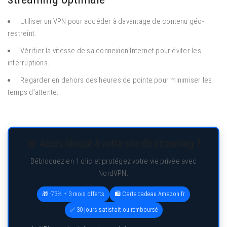
Utiliser un VPN pour accéder à davantage de contenu géo-
restreint.
Vérifier la vitesse de sa connexion Internet pour éviter les
interruptions.
Regarder en dehors des heures de pointe pour minimiser les
temps d’attente.
🚨 Accès bloqué à votre site de streaming ?
Débloquez en 1 clic et protégez votre vie privée avec
NordVPN.
🎁 -73% + 3 mois offerts
🛍️ Carte cadeau Amazon.fr
✅ 30 jours satisfait ou remboursé