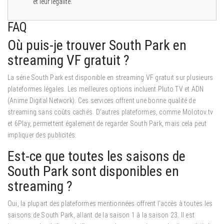
et leur légalité.
FAQ
Où puis-je trouver South Park en
streaming VF gratuit ?
La série South Park est disponible en streaming VF gratuit sur plusieurs
plateformes légales. Les meilleures options incluent Pluto TV et ADN
(Anime Digital Network). Ces services offrent une bonne qualité de
streaming sans coûts cachés. D’autres plateformes, comme Molotov.tv
et 6Play, permettent également de regarder South Park, mais cela peut
impliquer des publicités.
Est-ce que toutes les saisons de
South Park sont disponibles en
streaming ?
Oui, la plupart des plateformes mentionnées offrent l’accès à toutes les
saisons de South Park, allant de la saison 1 à la saison 23. Il est