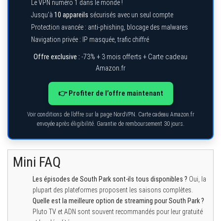
Le VPN numéro 1 dans le monde !
Jusqu’à
10 appareils
sécurisés avec un seul compte
Protection avancée : anti-phishing, blocage des malwares
Navigation privée : IP masquée, trafic chiffré
Offre exclusive :
-73% + 3 mois offerts + Carte cadeau
Amazon.fr
👉 Profiter de l’offre maintenant
Voir conditions de l’offre sur la page NordVPN. Carte cadeau Amazon.fr
envoyée après éligibilité. Garantie de remboursement 30 jours.
Mini FAQ
Les épisodes de South Park sont-ils tous disponibles ?
Oui, la
plupart des plateformes proposent les saisons complètes.
Quelle est la meilleure option de streaming pour South Park ?
Pluto TV et ADN sont souvent recommandés pour leur gratuité