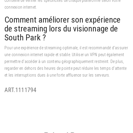
conseillé de vérifier les spécificités de chaque plateforme selon votre
connexion internet.
Comment améliorer son expérience
de streaming lors du visionnage de
South Park ?
Pour une expérience de streaming optimale, il est recommandé d’assurer
une connexion internet rapide et stable. Utiliser un VPN peut également
permettre d’accéder à un contenu géographiquement restreint. De plus,
regarder en dehors des heures de pointe peut réduire les temps d’attente
et les interruptions dues à une forte affluence sur les serveurs.
ART.1111794