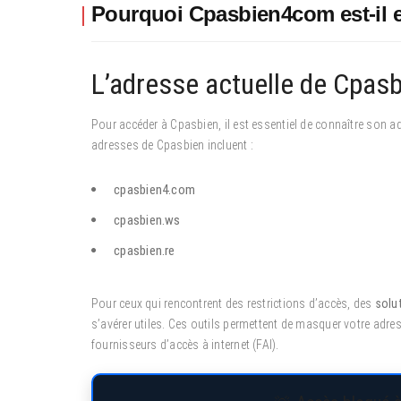
Pourquoi Cpasbien4com est-il e
L’adresse actuelle de Cpas
Pour accéder à Cpasbien, il est essentiel de connaître son a
adresses de Cpasbien incluent :
cpasbien4.com
cpasbien.ws
cpasbien.re
Pour ceux qui rencontrent des restrictions d’accès, des
solu
s’avérer utiles. Ces outils permettent de masquer votre adre
fournisseurs d’accès à internet (FAI).