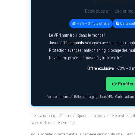
🚨 Accès bloqué à
Débloquez en 1 clic et pro
🎁 -73% + 3 mois offerts
🛍️ Carte ca
Le VPN numéro 1 dans le monde !
Jusqu’à
10 appareils
sécurisés avec un seul compt
Protection avancée : anti-phishing, blocage des ma
Navigation privée : IP masquée, trafic chiffré
Offre exclusive :
-73% + 3 m
👉 Profiter 
Voir conditions de l’offre sur la page NordVPN. Carte cadeau
Il est à noter que l’accès à Cpasbien a souvent été restreint
sites de torrent en France.
Pour accéder directement à la dernière version du site, il e