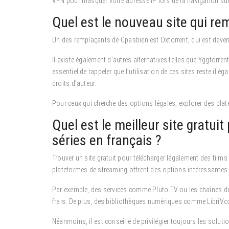
VPN pour masquer votre adresse IP lors de la navigation sur 
Quel est le nouveau site qui r
Un des remplaçants de Cpasbien est Oxtorrent, qui est devenu
Il existe également d’autres alternatives telles que Yggtorren
essentiel de rappeler que l’utilisation de ces sites reste ill
droits d’auteur.
Pour ceux qui cherche des options légales, explorer des pla
Quel est le meilleur site gratuit
séries en français ?
Trouver un site gratuit pour télécharger légalement des films
plateformes de streaming offrent des options intéressantes
Par exemple, des services comme Pluto TV ou les chaînes d
frais. De plus, des bibliothèques numériques comme LibriVox 
Néanmoins, il est conseillé de privilégier toujours les soluti