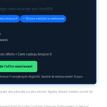
 votre site de streaming ?
tégez votre vie privée avec NordVPN.
deau Amazon.fr
✅ 30 jours satisfait ou remboursé
e
lwares
ois offerts + Carte cadeau Amazon.fr
de l’offre maintenant
 Amazon.fr envoyée après éligibilité. Garantie de remboursement 30 jours.
 durant des périodes où des actions légales étaient menées contre les
st recommandé de visiter l’une des adresses mentionnées ci-dessus.