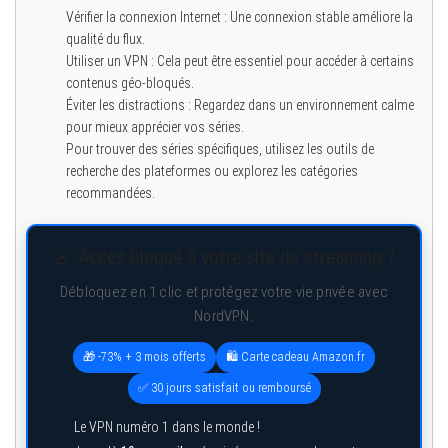
Vérifier la connexion Internet : Une connexion stable améliore la
qualité du flux.
Utiliser un VPN : Cela peut être essentiel pour accéder à certains
contenus géo-bloqués.
Éviter les distractions : Regardez dans un environnement calme
pour mieux apprécier vos séries.
Pour trouver des séries spécifiques, utilisez les outils de
recherche des plateformes ou explorez les catégories
recommandées.
🚨 Accès bloqué à votre site de streaming ?
Débloquez en 1 clic et protégez votre vie privée avec
NordVPN.
🎁 -73% + 3 mois offerts
🛍️ Carte cadeau Amazon.fr
✅ 30 jours satisfait ou remboursé
Le VPN numéro 1 dans le monde !