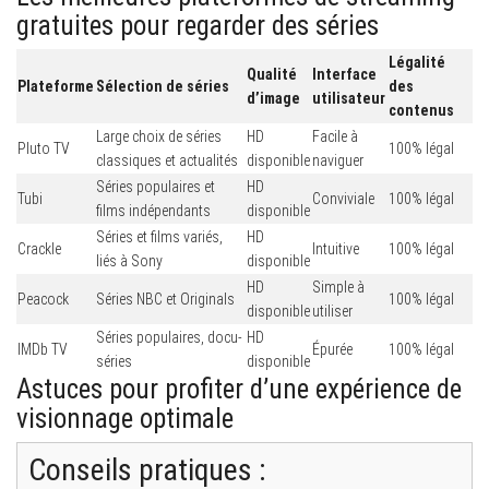
gratuites pour regarder des séries
Légalité
Qualité
Interface
Plateforme
Sélection de séries
des
d’image
utilisateur
contenus
Large choix de séries
HD
Facile à
Pluto TV
100% légal
classiques et actualités
disponible
naviguer
Séries populaires et
HD
Tubi
Conviviale
100% légal
films indépendants
disponible
Séries et films variés,
HD
Crackle
Intuitive
100% légal
liés à Sony
disponible
HD
Simple à
Peacock
Séries NBC et Originals
100% légal
disponible
utiliser
Séries populaires, docu-
HD
IMDb TV
Épurée
100% légal
séries
disponible
Astuces pour profiter d’une expérience de
visionnage optimale
Conseils pratiques :