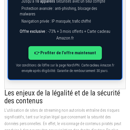
Jusqu’à
10 appareils
sécurisés avec un seul compte
Protection avancée : anti-phishing, blocage des
malwares
Navigation privée : IP masquée, trafic chiffré
Offre exclusive :
-73% + 3 mois offerts + Carte cadeau
Amazon.fr
👉 Profiter de l’offre maintenant
Voir conditions de l’offre sur la page NordVPN. Carte cadeau Amazon.fr
envoyée après éligibilité. Garantie de remboursement 30 jours.
Les enjeux de la légalité et de la sécurité
des contenus
L’utilisation de sites de streaming non autorisés entraîne des risques
significatifs, tant sur le plan légal que concernant la sécurité des
données personnelles. En effet, le visionnage de contenus piratés peut