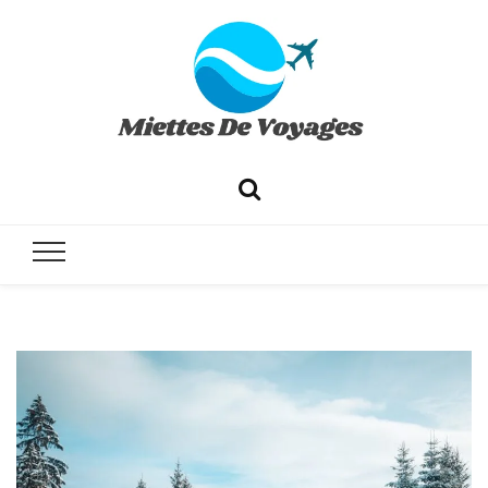
✔ Voyages ✔ Séjours ✔ Tourisme