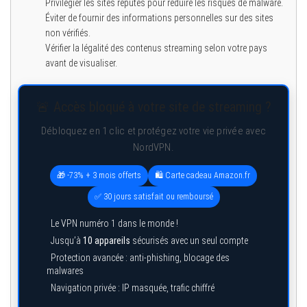
Privilégier les sites réputés pour réduire les risques de malware.
Éviter de fournir des informations personnelles sur des sites
non vérifiés.
Vérifier la légalité des contenus streaming selon votre pays
avant de visualiser.
🚨 Accès bloqué à votre site de streaming ?
Débloquez en 1 clic et protégez votre vie privée avec
NordVPN.
🎁 -73% + 3 mois offerts
🛍️ Carte cadeau Amazon.fr
✅ 30 jours satisfait ou remboursé
Le VPN numéro 1 dans le monde !
Jusqu’à
10 appareils
sécurisés avec un seul compte
Protection avancée : anti-phishing, blocage des
malwares
Navigation privée : IP masquée, trafic chiffré