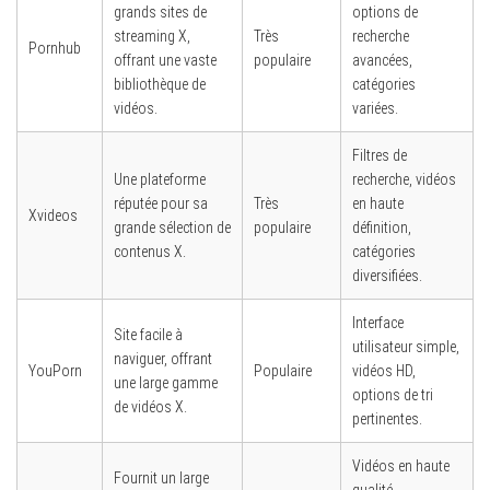
grands sites de
options de
streaming X,
Très
recherche
Pornhub
offrant une vaste
populaire
avancées,
bibliothèque de
catégories
vidéos.
variées.
Filtres de
Une plateforme
recherche, vidéos
réputée pour sa
Très
en haute
Xvideos
grande sélection de
populaire
définition,
contenus X.
catégories
diversifiées.
Interface
Site facile à
utilisateur simple,
naviguer, offrant
YouPorn
Populaire
vidéos HD,
une large gamme
options de tri
de vidéos X.
pertinentes.
Vidéos en haute
Fournit un large