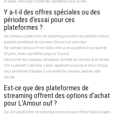
en avant, renforçant l’intérêt des spectateurs pour le récit.
Y a-t-il des offres spéciales ou des
périodes d’essai pour ces
plateformes ?
Oui, certaines plateformes de streaming proposent des périodes d’essai
gratuites permettant de visionner L’Amour ouf sans frais.
Par exemple, Amazon Prime Video offre un essai gratuit d’une durée de
30 jours, tandis que Netflix propose 14 jours.
Cela permet aux nouveaux utilisateurs de tester les services et de décider
s’ils souhaitent s’abonner. Canal+ également propose un mois d’essai,
vous permettant d’accéder à une variété de contenus pendant cette
période.
Est-ce que des plateformes de
streaming offrent des options d’achat
pour L’Amour ouf ?
Oui, des plateformes de streaming comme Amazon Prime Video et Apple