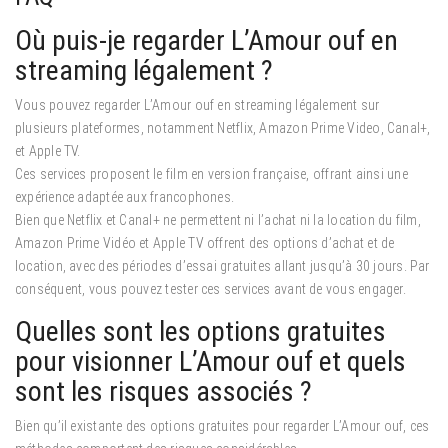
Où puis-je regarder L’Amour ouf en
streaming légalement ?
Vous pouvez regarder L’Amour ouf en streaming légalement sur
plusieurs plateformes, notamment Netflix, Amazon Prime Video, Canal+,
et Apple TV.
Ces services proposent le film en version française, offrant ainsi une
expérience adaptée aux francophones.
Bien que Netflix et Canal+ ne permettent ni l’achat ni la location du film,
Amazon Prime Vidéo et Apple TV offrent des options d’achat et de
location, avec des périodes d’essai gratuites allant jusqu’à 30 jours. Par
conséquent, vous pouvez tester ces services avant de vous engager.
Quelles sont les options gratuites
pour visionner L’Amour ouf et quels
sont les risques associés ?
Bien qu’il existante des options gratuites pour regarder L’Amour ouf, ces