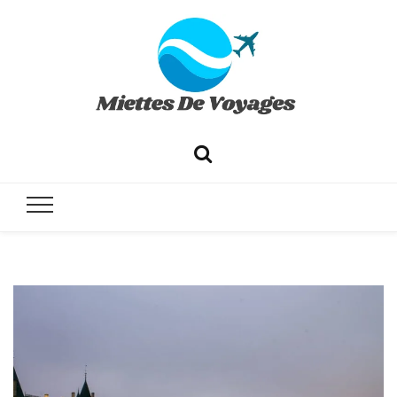
✔ Voyages ✔ Séjours ✔ Tourisme