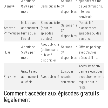
À partir de
Saisons 1 à
épisodes et films
Disney+
8,99 € par
Sans publicité
34
de Les Simpsons,
mois
disponibles
interface
conviviale.
Inclus avec
Sans publicité
Possibilité
Saisons 1 à
Amazon
abonnement
(pour les
d’acheter des
34
Prime Video
Prime ou à
épisodes
épisodes ou des
disponibles
l’achat
achetés)
saisons.
Avec publicité
À partir de
Saisons 1 à
Offre un package
(option sans
Hulu
5,99 $ par
34
avec d’autres
publicité
mois
disponibles
séries et films.
disponible)
Accès limité aux
Gratuit avec
Épisodes
derniers épisodes
Fox Now
abonnement
Avec publicité
récents
avec abonnements
au câble
seulement
requis pour le
reste.
Comment accéder aux épisodes gratuits
légalement