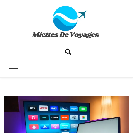
✔ Voyages ✔ Séjours ✔ Tourisme