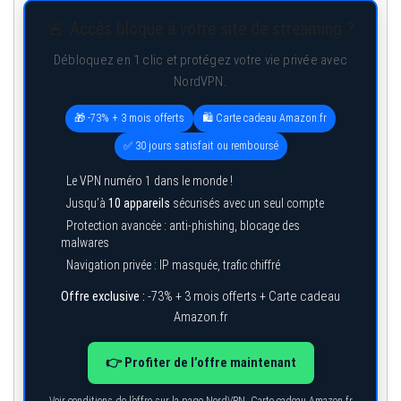
🚨 Accès bloqué à votre site de streaming ?
Débloquez en 1 clic et protégez votre vie privée avec
NordVPN.
🎁 -73% + 3 mois offerts
🛍️ Carte cadeau Amazon.fr
✅ 30 jours satisfait ou remboursé
Le VPN numéro 1 dans le monde !
Jusqu’à
10 appareils
sécurisés avec un seul compte
Protection avancée : anti-phishing, blocage des
malwares
Navigation privée : IP masquée, trafic chiffré
Offre exclusive :
-73% + 3 mois offerts + Carte cadeau
Amazon.fr
👉 Profiter de l’offre maintenant