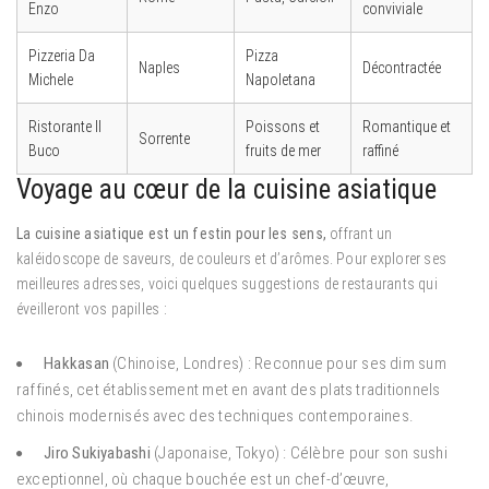
Enzo
conviviale
Pizzeria Da
Pizza
Naples
Décontractée
Michele
Napoletana
Ristorante Il
Poissons et
Romantique et
Sorrente
Buco
fruits de mer
raffiné
Voyage au cœur de la cuisine asiatique
La cuisine asiatique est un festin pour les sens,
offrant un
kaléidoscope de saveurs, de couleurs et d’arômes. Pour explorer ses
meilleures adresses, voici quelques suggestions de restaurants qui
éveilleront vos papilles :
Hakkasan
(Chinoise, Londres) : Reconnue pour ses dim sum
raffinés, cet établissement met en avant des plats traditionnels
chinois modernisés avec des techniques contemporaines.
Jiro Sukiyabashi
(Japonaise, Tokyo) : Célèbre pour son sushi
exceptionnel, où chaque bouchée est un chef-d’œuvre,