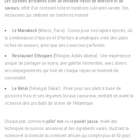
Les cuisines africaines sont un véritable trésor de diversité et de
saveurs,
reflet d’un continent riche en traditions culinaires variées. Des
restaurants qui célèbrent ces traditions incluent :
Le Marrakech
(Maroc, Paris) : Connu pour ses tajines épicés, où
la combinaison d’épices et d’herbes aromatiques crée des plats
riches en saveurs, ainsi que ses couscous parfumés.
Restaurant Ethiopien
(Éthiopie, Addis-Abeba) : Une expérience
unique de partager un injera, une galette fermentée, avec divers
accompagnements qui font de chaque repas un moment de
convivialité.
Le Bénin
(Sénégal, Dakar) : Prisé pour ses plats à base de
poissons frais et ses légumes locaux savoureux, mettant en avant la
richesse des produits de la mer de l’Atlantique.
Chaque plat, comme le
jollof rice
ou le
poulet yassa
, révèle des
techniques de cuisson anciennes et des ingrédients variés, illustrant la
richesse et la diversité du continent africain qui compte plus de 50 pays.