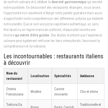
de confort culinaire et à célébrer la
diversité gastronomique
qui enrichit
notre quotidien. En découvrant des restaurants étrangers, nous avons
l’opportunité non seulement d’élargir notre palette gustative mais aussi
d’approfondir notre compréhension des différentes cultures qui habitent
notre planète. Que ce soit une pizza napolitaine authentique, un curry
thaï épicé ou un tagine marocain parfumé, chaque plat raconte une
histoire
qui mérite d’être goûtée
. Des études montrent que l’expérience
culinaire peut également renforcer les liens interculturels, favorisant la
compréhension et la tolérance.
Les incontournables : restaurants italiens
à découvrir
Nom du
Localisation
Spécialités
Ambiance
restaurant
Osteria
Cuisine
Modène
Chic et intime
Francescana
innovante
Trattoria Da
Traditionnelle et
Rome
Pasta, Carciofi