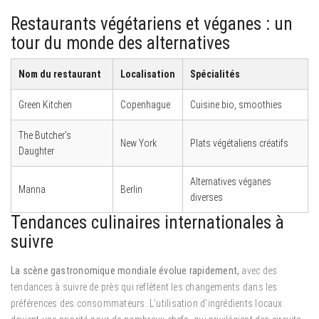
Restaurants végétariens et véganes : un
tour du monde des alternatives
Nom du restaurant
Localisation
Spécialités
Green Kitchen
Copenhague
Cuisine bio, smoothies
The Butcher’s
New York
Plats végétaliens créatifs
Daughter
Alternatives véganes
Manna
Berlin
diverses
Tendances culinaires internationales à
suivre
La scène gastronomique mondiale évolue rapidement,
avec des
tendances à suivre de près qui reflètent les changements dans les
préférences des consommateurs. L’utilisation d’ingrédients locaux