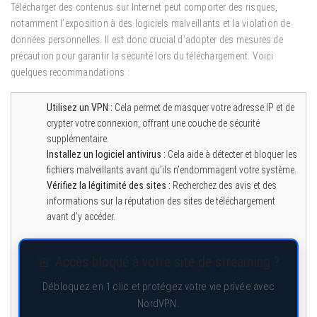
Télécharger des contenus sur Internet peut comporter des risques,
notamment l’exposition à des logiciels malveillants et la violation de
données personnelles. Il est donc crucial d’adopter des mesures de
précaution pour garantir la sécurité lors du téléchargement. Voici
quelques recommandations :
Utilisez un VPN :
Cela permet de masquer votre adresse IP et de
crypter votre connexion, offrant une couche de sécurité
supplémentaire.
Installez un logiciel antivirus :
Cela aide à détecter et bloquer les
fichiers malveillants avant qu’ils n’endommagent votre système.
Vérifiez la légitimité des sites :
Recherchez des avis et des
informations sur la réputation des sites de téléchargement
avant d’y accéder.
🚨 Accès bloqué à votre site de streaming ?
Débloquez en 1 clic et protégez votre vie privée avec
NordVPN.