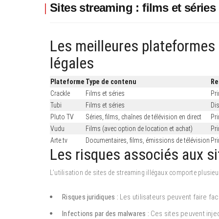
Sites streaming : films et séries
Les meilleures plateformes 
légales
Plateforme
Type de contenu
Re
Crackle
Films et séries
Pr
Tubi
Films et séries
Dis
Pluto TV
Séries, films, chaînes de télévision en direct
Pr
Vudu
Films (avec option de location et achat)
Pr
Arte.tv
Documentaires, films, émissions de télévision
Pr
Les risques associés aux si
L’utilisation de sites de streaming illégaux comporte plusie
Risques juridiques :
Les utilisateurs peuvent faire fac
Infections par des malwares :
Ces sites peuvent injec