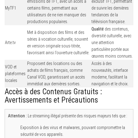
émissions de TF1, avec un accès à
exclusif TF1, permettant
MyTF1
certains films, permettant aux
de suivre les dernières
utilisateurs de ne rien manquer des
tendances de la
productions populaires.
télévision française.
Qualité
des contenus,
Met à disposition des films et des
diversité culturelle, avec
séries à vocation culturelle, souvent
Arte.tv
une attention
en version originale sous-titrée,
particulière portée aux
favorisant ainsi l’ouverture culturelle.
œuvres moins connues.
Proposent des locations ou des
Accès à des
VOD et
achats de films français, comme
nouveautés, interface
plateformes
Canal VOD, garantissant un accès
moderne, facilitant la
locales
immédiat aux dernières sorties.
navigation et le choix.
Accès à des Contenus Gratuits :
Avertissements et Précautions
Attention :
Le streaming illégal présente des risques majeurs tels que :
Exposition à des virus et malwares, pouvant compromettre la
sécurité de vos appareils.