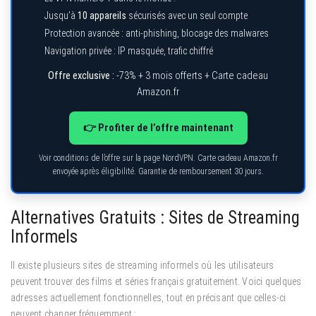
Jusqu’à
10 appareils
sécurisés avec un seul compte
Protection avancée : anti-phishing, blocage des malwares
Navigation privée : IP masquée, trafic chiffré
Offre exclusive :
-73% + 3 mois offerts + Carte cadeau
Amazon.fr
👉 Profiter de l’offre maintenant
Voir conditions de l’offre sur la page NordVPN. Carte cadeau Amazon.fr
envoyée après éligibilité. Garantie de remboursement 30 jours.
Alternatives Gratuits : Sites de Streaming
Informels
Il existe plusieurs sites de streaming informels où les utilisateurs
peuvent trouver des films et séries français gratuitement. Voici quelques
adresses actuellement fonctionnelles, tout en précisant que celles-ci
peuvent changer fréquemment :