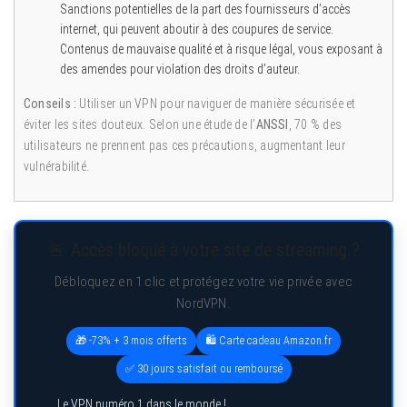
Sanctions potentielles de la part des fournisseurs d’accès
internet, qui peuvent aboutir à des coupures de service.
Contenus de mauvaise qualité et à risque légal, vous exposant à
des amendes pour violation des droits d’auteur.
Conseils :
Utiliser un VPN pour naviguer de manière sécurisée et
éviter les sites douteux. Selon une étude de l’
ANSSI
, 70 % des
utilisateurs ne prennent pas ces précautions, augmentant leur
vulnérabilité.
🚨 Accès bloqué à votre site de streaming ?
Débloquez en 1 clic et protégez votre vie privée avec
NordVPN.
🎁 -73% + 3 mois offerts
🛍️ Carte cadeau Amazon.fr
✅ 30 jours satisfait ou remboursé
Le VPN numéro 1 dans le monde !