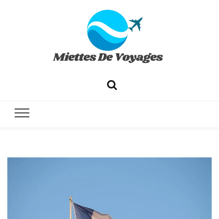
✔ Voyages ✔ Séjours ✔ Tourisme