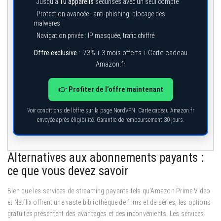
Jusqu’à
10 appareils
sécurisés avec un seul compte
Protection avancée : anti-phishing, blocage des
malwares
Navigation privée : IP masquée, trafic chiffré
Offre exclusive :
-73% + 3 mois offerts + Carte cadeau
Amazon.fr
👉 Profiter de l’offre maintenant
Voir conditions de l’offre sur la page NordVPN. Carte cadeau Amazon.fr
envoyée après éligibilité. Garantie de remboursement 30 jours.
Alternatives aux abonnements payants :
ce que vous devez savoir
Bien que les services de streaming payants tels qu’Amazon Prime Video
et Netflix offrent une vaste bibliothèque de films et de séries, les options
gratuites présentent des avantages et des inconvénients. Les services