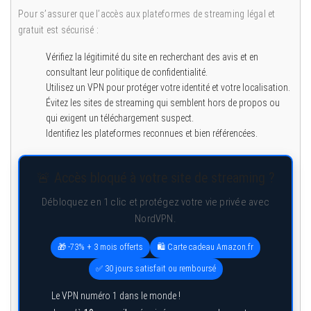
Pour s’assurer que l’accès aux plateformes de streaming légal et
gratuit est sécurisé :
Vérifiez la légitimité du site en recherchant des avis et en
consultant leur politique de confidentialité.
Utilisez un VPN pour protéger votre identité et votre localisation.
Évitez les sites de streaming qui semblent hors de propos ou
qui exigent un téléchargement suspect.
Identifiez les plateformes reconnues et bien référencées.
🚨 Accès bloqué à votre site de streaming ?
Débloquez en 1 clic et protégez votre vie privée avec
NordVPN.
🎁 -73% + 3 mois offerts
🛍️ Carte cadeau Amazon.fr
✅ 30 jours satisfait ou remboursé
Le VPN numéro 1 dans le monde !