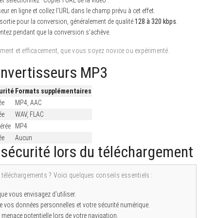
eur en ligne et collez l’URL dans le champ prévu à cet effet.
ortie pour la conversion, généralement de qualité
128 à 320 kbps
.
ientez pendant que la conversion s’achève.
ement et efficacement, que vous soyez novice ou expérimenté.
onvertisseurs MP3
urité
Formats supplémentaires
ée
MP4, AAC
ée
WAV, FLAC
érée
MP4
ée
Aucun
 sécurité lors du téléchargement
s téléchargements ? Voici quelques conseils essentiels :
ue vous envisagez d’utiliser.
e vos données personnelles et votre sécurité numérique.
 menace potentielle lors de votre navigation.