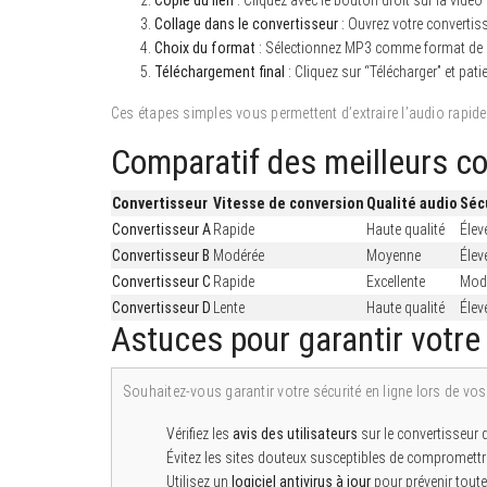
Collage dans le convertisseur
: Ouvrez votre convertiss
Choix du format
: Sélectionnez MP3 comme format de s
Téléchargement final
: Cliquez sur “Télécharger” et pat
Ces étapes simples vous permettent d’extraire l’audio rapid
Comparatif des meilleurs c
Convertisseur
Vitesse de conversion
Qualité audio
Séc
Convertisseur A
Rapide
Haute qualité
Élev
Convertisseur B
Modérée
Moyenne
Élev
Convertisseur C
Rapide
Excellente
Mod
Convertisseur D
Lente
Haute qualité
Élev
Astuces pour garantir votre
Souhaitez-vous garantir votre sécurité en ligne lors de vo
Vérifiez les
avis des utilisateurs
sur le convertisseur q
Évitez les sites douteux susceptibles de compromettr
Utilisez un
logiciel antivirus à jour
pour prévenir toute