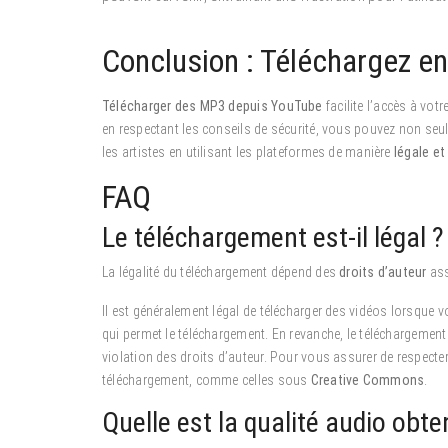
Conclusion : Téléchargez en
Télécharger des MP3 depuis YouTube
facilite l’accès à vot
en respectant les conseils de sécurité, vous pouvez non seu
les artistes en utilisant les plateformes de manière
légale e
FAQ
Le téléchargement est-il légal ?
La légalité du téléchargement dépend des
droits d’auteur
ass
Il est généralement légal de télécharger des vidéos lorsque 
qui permet le téléchargement. En revanche, le téléchargeme
violation des droits d’auteur. Pour vous assurer de respecter l
téléchargement, comme celles sous
Creative Commons
.
Quelle est la qualité audio obte