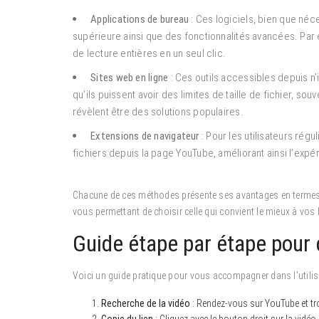
Applications de bureau
: Ces logiciels, bien que néce
supérieure ainsi que des fonctionnalités avancées. Par
de lecture entières en un seul clic.
Sites web en ligne
: Ces outils accessibles depuis n’i
qu’ils puissent avoir des limites de taille de fichier, sou
révèlent être des solutions populaires.
Extensions de navigateur
: Pour les utilisateurs régu
fichiers depuis la page YouTube, améliorant ainsi l’exp
Chacune de ces méthodes présente ses avantages en termes de f
vous permettant de choisir celle qui convient le mieux à vos
Guide étape par étape pour 
Voici un guide pratique pour vous accompagner dans l’utilisa
Recherche de la vidéo
: Rendez-vous sur YouTube et tro
Copie du lien
: Cliquez avec le bouton droit sur la vidéo 