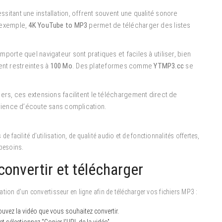
ssitant une installation, offrent souvent une qualité sonore
 exemple,
4K YouTube to MP3
permet de télécharger des listes
mporte quel navigateur sont pratiques et faciles à utiliser, bien
vent restreintes à
100 Mo
. Des plateformes comme
YTMP3.cc
se
liers, ces extensions facilitent le téléchargement direct de
érience d’écoute sans complication.
acilité d’utilisation, de qualité audio et de fonctionnalités offertes,
 besoins.
convertir et télécharger
tion d’un convertisseur en ligne afin de télécharger vos fichiers MP3 :
uvez la vidéo que vous souhaitez convertir.
et sélectionnez “Copier l’URL de la vidéo”.