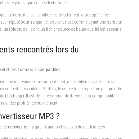
 et les réglages que vous sélectionnez.
ualité de sortie, ce qui influence directement votre expérience
sseur réputé pour sa qualité, souvent noté comme ayant une sortie en
si un rôle crucial, donc un fichier source de haute qualité est essentiel
ents rencontrés lors du
ent et des
formats incompatibles
.
ent une mauvaise connexion Internet, un problème avec le site ou
es sur certaines vidéos. Parfois, le convertisseur peut ne pas prendre
e télécharger. Il est donc recommandé de vérifier la compatibilité
urs si des problèmes surviennent.
nvertisseur MP3 ?
e de conversion
, la qualité audio et les avis des utilisateurs.
alités offertes, telles que la possibilité de convertir plusieurs vidéos