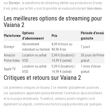
sur
Disney+
, la plateforme de streaming dédiée aux productions Disney.
Il est prévu que le film y soit disponible en exclusivité durant
trois mois
.
Les meilleures options de streaming pour
Vaiana 2
Options
Période d’essai
Plateforme
Prix
d’abonnement
gratuite
Abonnement
8,99 €/mois ou
Disney+
7 jours
individuel ou familial
89,90 €/an
Amazon
Location ou achat
5,99 € (location) /
30 jours de Prime
Prime Video
VOD
14,99 € (achat)
gratuit
Location ou achat
5,99 € (location) /
1 mois d’essai
Apple TV
VOD
14,99 € (achat)
gratuit
Critiques et retours sur Vaiana 2
Les premières critiques de Vaiana 2 se révèlent globalement positives.
Les spectateurs apprécient particulièrement l’animation époustouflante
et la musique entraînante. Toutefois, certains points négatifs sont
également soulignés, comme une histoire jugée prévisible par quelques